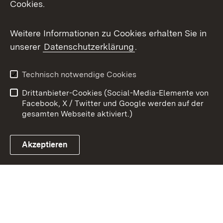
Cookies.
Youtube
Weitere Informationen zu Cookies erhalten Sie in
Zum 
unserer
Datenschutzerklärung
.
Kontakt
Datenschutz
Benutzungshinweise
Erklärung zur
Technisch notwendige Cookies
Barrierefreiheit
Drittanbieter-Cookies (Social-Media-Elemente von
Impressum
Cookies
Facebook, X / Twitter und Google werden auf der
gesamten Webseite aktiviert.)
Akzeptieren
Link zum Landesportal