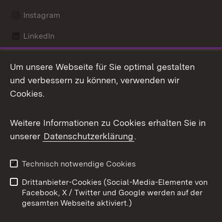
Instagram
LinkedIn
Mastodon
Um unsere Webseite für Sie optimal gestalten
X / Twitter
und verbessern zu können, verwenden wir
Cookies.
Youtube
Weitere Informationen zu Cookies erhalten Sie in
Zum 
unserer
Datenschutzerklärung
.
Kontakt
Datenschutz
Benutzungshinweise
Erklärung zur
Technisch notwendige Cookies
Barrierefreiheit
Drittanbieter-Cookies (Social-Media-Elemente von
Impressum
Cookies
Facebook, X / Twitter und Google werden auf der
gesamten Webseite aktiviert.)