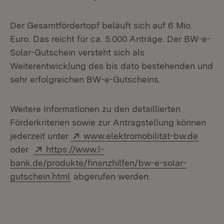
Der Gesamtfördertopf beläuft sich auf 6 Mio.
Euro. Das reicht für ca. 5.000 Anträge. Der BW-e-
Solar-Gutschein versteht sich als
Weiterentwicklung des bis dato bestehenden und
sehr erfolgreichen BW-e-Gutscheins.
Weitere Informationen zu den detaillierten
Förderkriterien sowie zur Antragstellung können
Extern:
(Öffne
jederzeit unter
www.elektromobilität-bw.de
Extern:
oder
https://www.l-
bank.de/produkte/finanzhilfen/bw-e-solar-
(Öffnet in neuem Fenster)
gutschein.html
abgerufen werden.