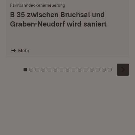
Fahrbahndeckenerneuerung
B 35 zwischen Bruchsal und
Graben-Neudorf wird saniert
Mehr
Zu Kachel: 0
Zu Kachel: 1
Zu Kachel: 2
Zu Kachel: 3
Zu Kachel: 4
Zu Kachel: 5
Zu Kachel: 6
Zu Kachel: 7
Zu Kachel: 8
Zu Kachel: 9
Zu Kachel: 10
Zu Kachel: 11
Zu Kachel: 12
Zu Kachel: 1
Zu Kachel