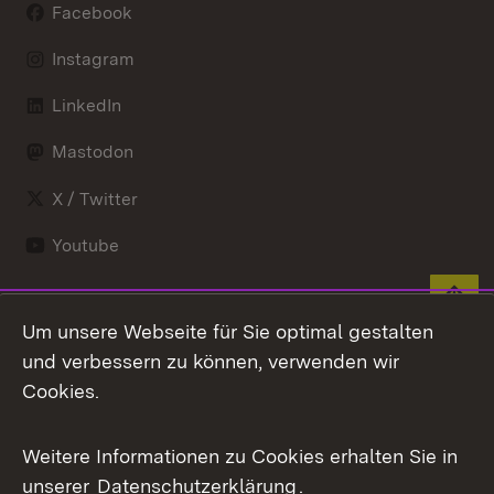
Facebook
Instagram
LinkedIn
Mastodon
X / Twitter
Youtube
Zum 
Um unsere Webseite für Sie optimal gestalten
Kontakt
Datenschutz
und verbessern zu können, verwenden wir
Benutzungshinweise
Erklärung zur
Cookies.
Barrierefreiheit
Impressum
Cookies
Weitere Informationen zu Cookies erhalten Sie in
unserer
Datenschutzerklärung
.