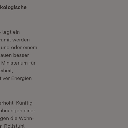
ökologische
 legt ein
„Damit werden
 und oder einem
Bauen besser
 Ministerium für
iheit,
tiver Energien
rhöht. Künftig
ohnungen einer
ngen die Wohn-
m Rollstuhl