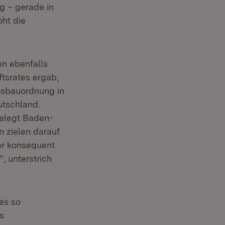
g – gerade in
öht die
en ebenfalls
tsrates ergab,
esbauordnung in
utschland.
elegt Baden-
n zielen darauf
er konsequent
 unterstrich
es so
s