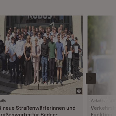
raße
VerkehrsInfo 
4 neue Straßenwärterinnen und
VerkehrsI
traßenwärter für Baden-
Funktione