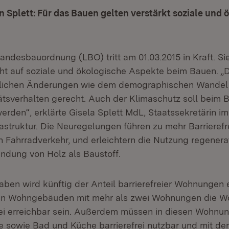
n Splett: Für das Bauen gelten verstärkt soziale und 
Landesbauordnung (LBO) tritt am 01.03.2015 in Kraft. Sie
ht auf soziale und ökologische Aspekte beim Bauen. 
ftlichen Änderungen wie dem demographischen Wandel
ätsverhalten gerecht. Auch der Klimaschutz soll beim 
erden“, erklärte Gisela Splett MdL, Staatssekretärin im
astruktur. Die Neuregelungen führen zu mehr Barrierefre
n Fahrradverkehr, und erleichtern die Nutzung regenera
ndung von Holz als Baustoff.
ben wird künftig der Anteil barrierefreier Wohnungen e
 in Wohngebäuden mit mehr als zwei Wohnungen die W
rei erreichbar sein. Außerdem müssen in diesen Wohnu
 sowie Bad und Küche barrierefrei nutzbar und mit de