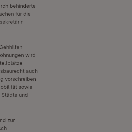
rch behinderte
ächen für die
sekretärin
Gehhilfen
Wohnungen wird
ellplätze
tsbaurecht auch
ng vorschreiben
obilität sowie
r Städte und
nd zur
sch