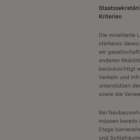
Staatssekretäri
Kriterien
Die novellierte 
stärkeres Gewic
wir gesellscha
anderen Mobilit
berücksichtigt w
Verkehr und Infr
unterstützen de
sowie die Verwe
Bei Neubauvorha
müssen bereits
Etage barrieref
und Schlafräume