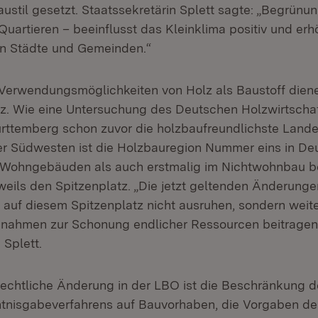
ustil gesetzt. Staatssekretärin Splett sagte: „Begrünun
uartieren – beeinflusst das Kleinklima positiv und erh
in Städte und Gemeinden.“
 Verwendungsmöglichkeiten von Holz als Baustoff dien
. Wie eine Untersuchung des Deutschen Holzwirtschaf
rttemberg schon zuvor die holzbaufreundlichste Land
r Südwesten ist die Holzbauregion Nummer eins in De
 Wohngebäuden als auch erstmalig im Nichtwohnbau b
eils den Spitzenplatz. „Die jetzt geltenden Änderunge
s auf diesem Spitzenplatz nicht ausruhen, sondern weit
ahmen zur Schonung endlicher Ressourcen beitragen“,
 Splett.
rechtliche Änderung in der LBO ist die Beschränkung d
tnisgabeverfahrens auf Bauvorhaben, die Vorgaben de