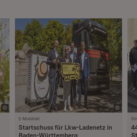
E-Mobilität
St
Startschuss für Lkw-Ladenetz in
4
Baden-Württemberg
S