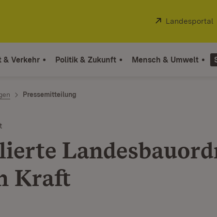
Extern:
Landesportal
t & Verkehr
Politik & Zukunft
Mensch & Umwelt
ngen
Pressemitteilung
t
lierte Landesbauor
in Kraft