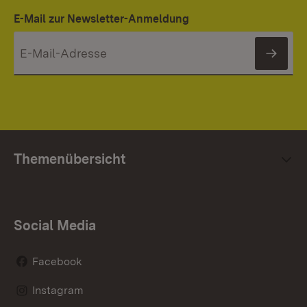
E-Mail zur Newsletter-Anmeldung
News
Themenübersicht
Social Media
Facebook
Instagram