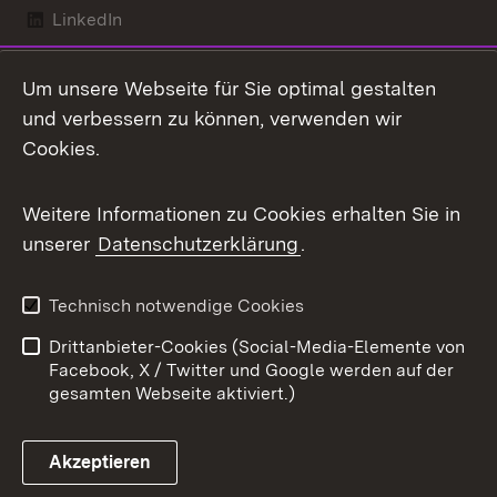
LinkedIn
Mastodon
Um unsere Webseite für Sie optimal gestalten
X / Twitter
und verbessern zu können, verwenden wir
Cookies.
Youtube
Weitere Informationen zu Cookies erhalten Sie in
Zum 
unserer
Datenschutzerklärung
.
Kontakt
Datenschutz
Benutzungshinweise
Erklärung zur
Technisch notwendige Cookies
Barrierefreiheit
Drittanbieter-Cookies (Social-Media-Elemente von
Impressum
Cookies
Facebook, X / Twitter und Google werden auf der
gesamten Webseite aktiviert.)
Akzeptieren
Link zum Landesportal