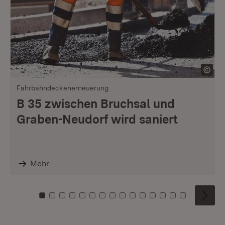
Fahrbahndeckenerneuerung
B 35 zwischen Bruchsal und
Graben-Neudorf wird saniert
Mehr
Zu Kachel: 0
Zu Kachel: 1
Zu Kachel: 2
Zu Kachel: 3
Zu Kachel: 4
Zu Kachel: 5
Zu Kachel: 6
Zu Kachel: 7
Zu Kachel: 8
Zu Kachel: 9
Zu Kachel: 10
Zu Kachel: 11
Zu Kachel: 12
Zu Kachel: 1
Zu Kachel