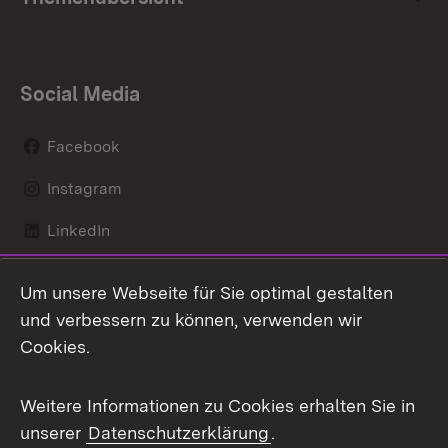
Social Media
Facebook
Instagram
LinkedIn
Mastodon
Um unsere Webseite für Sie optimal gestalten
X / Twitter
und verbessern zu können, verwenden wir
Cookies.
Youtube
Weitere Informationen zu Cookies erhalten Sie in
Zum 
unserer
Datenschutzerklärung
.
Kontakt
Datenschutz