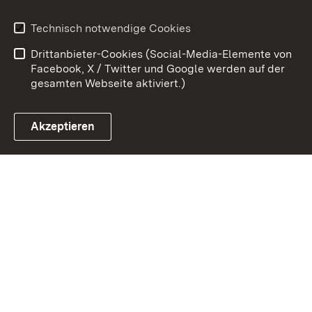
Benutzungshinweise
Erklärung zur
Technisch notwendige Cookies
Barrierefreiheit
Drittanbieter-Cookies (Social-Media-Elemente von
Impressum
Cookies
Facebook, X / Twitter und Google werden auf der
gesamten Webseite aktiviert.)
Akzeptieren
Link zum Landesportal