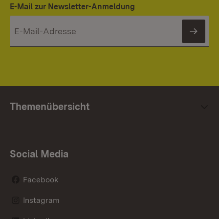
E-Mail zur Newsletter-Anmeldung
News
Themenübersicht
Social Media
Facebook
Instagram