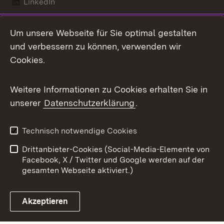
LinkedIn
Mastodon
Um unsere Webseite für Sie optimal gestalten
X / Twitter
und verbessern zu können, verwenden wir
Cookies.
Youtube
Weitere Informationen zu Cookies erhalten Sie in
Zum 
unserer
Datenschutzerklärung
.
Kontakt
Datenschutz
Benutzungshinweise
Erklärung zur
Technisch notwendige Cookies
Barrierefreiheit
Drittanbieter-Cookies (Social-Media-Elemente von
Impressum
Cookies
Facebook, X / Twitter und Google werden auf der
gesamten Webseite aktiviert.)
Akzeptieren
Link zum Landesportal