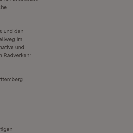
che
is und den
ellweg im
rnative und
en Radverkehr
rttemberg
tigen