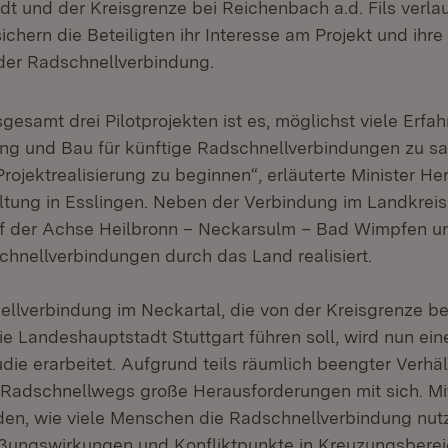
t und der Kreisgrenze bei Reichenbach a.d. Fils verlau
sichern die Beteiligten ihr Interesse am Projekt und ihr
der Radschnellverbindung.
sgesamt drei Pilotprojekten ist es, möglichst viele Erfa
ung und Bau für künftige Radschnellverbindungen zu 
Projektrealisierung zu beginnen“, erläuterte Minister H
ltung in Esslingen. Neben der Verbindung im Landkreis
f der Achse Heilbronn – Neckarsulm – Bad Wimpfen un
nellverbindungen durch das Land realisiert.
ellverbindung im Neckartal, die von der Kreisgrenze b
n die Landeshauptstadt Stuttgart führen soll, wird nun ein
ie erarbeitet. Aufgrund teils räumlich beengter Verhäl
adschnellwegs große Herausforderungen mit sich. Mit 
rden, wie viele Menschen die Radschnellverbindung nu
ßungswirkungen und Konfliktpunkte in Kreuzungsberei