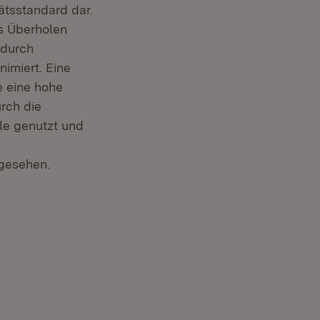
ätsstandard dar.
s Überholen
 durch
imiert. Eine
e eine hohe
rch die
le genutzt und
gesehen.