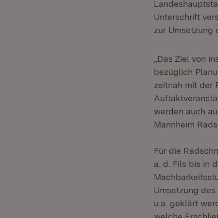
Landeshauptstad
Unterschrift ver
zur Umsetzung 
„Das Ziel von in
bezüglich Plan
zeitnah mit der 
Auftaktveransta
werden auch au
Mannheim Radsch
Für die Radschn
a. d. Fils bis i
Machbarkeitsstud
Umsetzung des R
u.a. geklärt we
welche Erschlie