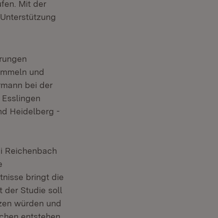
fen. Mit der
e Unterstützung
hrungen
sammeln und
ermann bei der
 Esslingen
d Heidelberg -
ei Reichenbach
e
tnisse bringt die
der Studie soll
tzen würden und
chen entstehen.