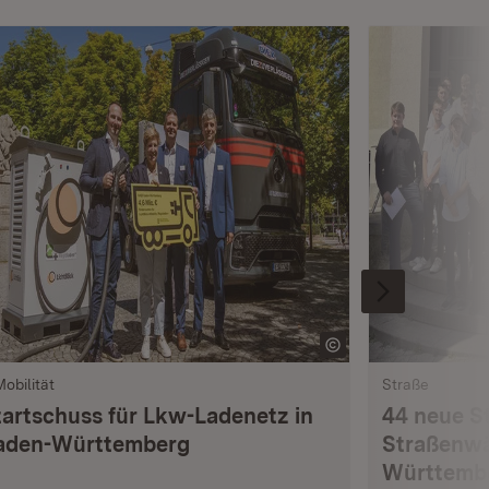
Mobilität
Straße
tartschuss für Lkw-Ladenetz in
44 neue S
aden-Württemberg
Straßenwä
Württemb