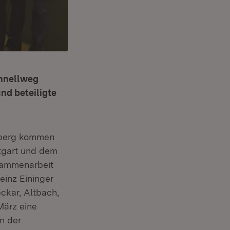
chnellweg
nd beteiligte
mberg kommen
ttgart und dem
sammenarbeit
einz Eininger
ckar, Altbach,
März eine
n der