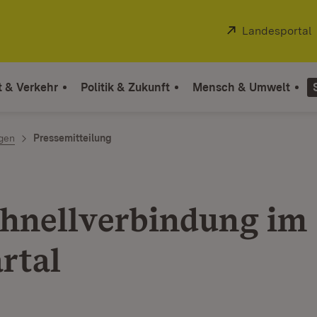
Extern:
Landesportal
t & Verkehr
Politik & Zukunft
Mensch & Umwelt
ngen
Pressemitteilung
hnellverbindung im
rtal