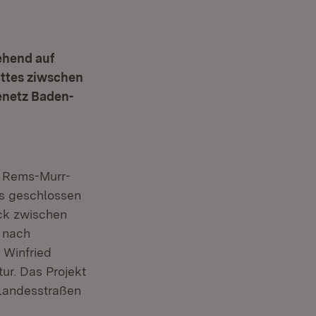
ehend auf
ttes ziwschen
enetz Baden-
, Rems-Murr-
s geschlossen
ck zwischen
 nach
 Winfried
ur. Das Projekt
 Landesstraßen