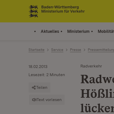
Zum Inhalt springen
Link zur Startseite
Aktuelles
Ministerium
Mobilitä
Startseite
Service
Presse
Pressemitteilu
Radverkehr
18.02.2013
Radwe
Lesezeit: 2 Minuten
Teilen
Hößli
Text vorlesen
lücke