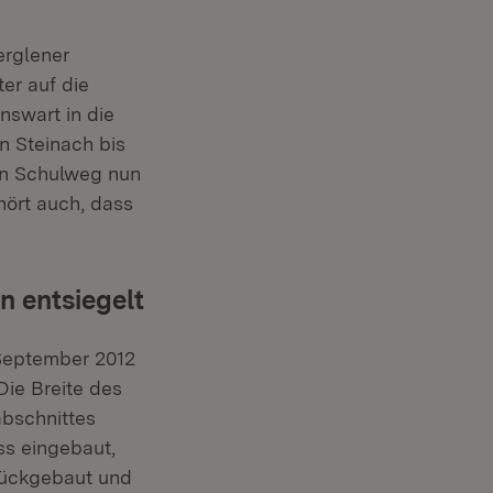
erglener
er auf die
nswart in die
 Steinach bis
en Schulweg nun
hört auch, dass
 entsiegelt
September 2012
ie Breite des
bschnittes
ss eingebaut,
rückgebaut und