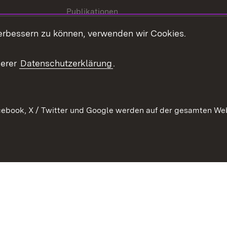
Publikationen
Stellen und Ausbildung
erbessern zu können, verwenden wir Cookies.
Kontaktformular
serer
Datenschutzerklärung
.
Verkehrsinformationen
ebook, X / Twitter und Google werden auf der gesamten Webs
Kontakt
Datenschutz
Benutzungshinweise
Erkläru