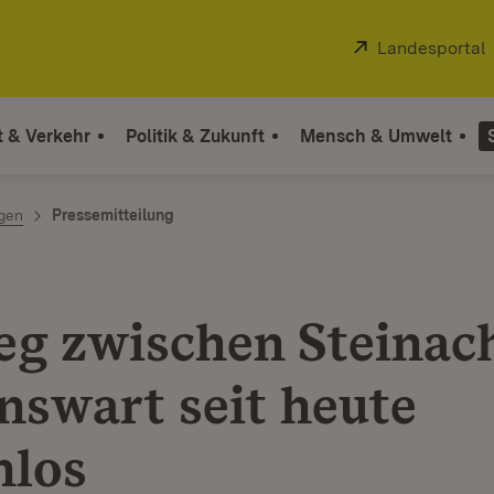
Extern:
Landesportal
t & Verkehr
Politik & Zukunft
Mensch & Umwelt
ngen
Pressemitteilung
g zwischen Steinac
nswart seit heute
nlos