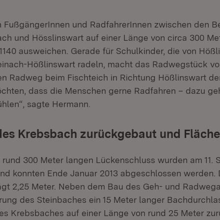
n FußgängerInnen und RadfahrerInnen zwischen den B
nach und Hösslinswart auf einer Länge von circa 300 Met
1140 ausweichen. Gerade für Schulkinder, die von Hößli
inach-Hößlinswart radeln, macht das Radwegstück von
n Radweg beim Fischteich in Richtung Hößlinswart d
möchten, dass die Menschen gerne Radfahren – dazu ge
fühlen“, sagte Hermann.
des Krebsbach zurückgebaut und Flächen
 rund 300 Meter langen Lückenschluss wurden am 11. 
d konnten Ende Januar 2013 abgeschlossen werden. D
gt 2,25 Meter. Neben dem Bau des Geh- und Radwega
ung des Steinbaches ein 15 Meter langer Bachdurchla
es Krebsbaches auf einer Länge von rund 25 Meter zu