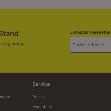
 Stand
E-Mail zur Newslett
esregierung.
Service
lungen
Presse
Mediathek