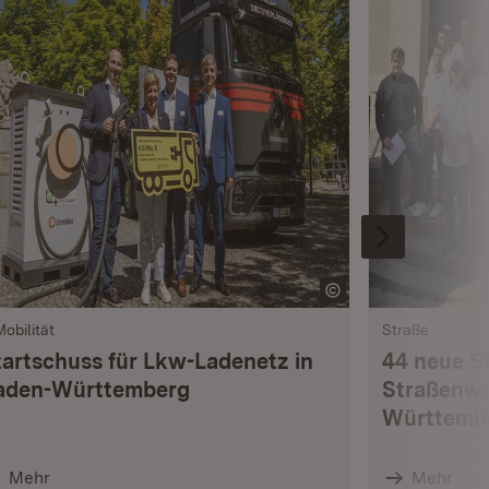
Mobilität
Straße
tartschuss für Lkw-Ladenetz in
44 neue S
aden-Württemberg
Straßenwä
Württemb
Mehr
Mehr