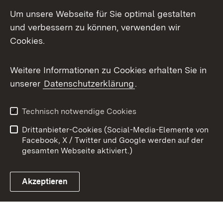
Mastodon
Um unsere Webseite für Sie optimal gestalten
X / Twitter
und verbessern zu können, verwenden wir
Cookies.
Youtube
Weitere Informationen zu Cookies erhalten Sie in
Zum 
unserer
Datenschutzerklärung
.
Kontakt
Datenschutz
Benutzungshinweise
Erklärung zur
Technisch notwendige Cookies
Barrierefreiheit
Drittanbieter-Cookies (Social-Media-Elemente von
Impressum
Cookies
Facebook, X / Twitter und Google werden auf der
gesamten Webseite aktiviert.)
Akzeptieren
Link zum Landesportal