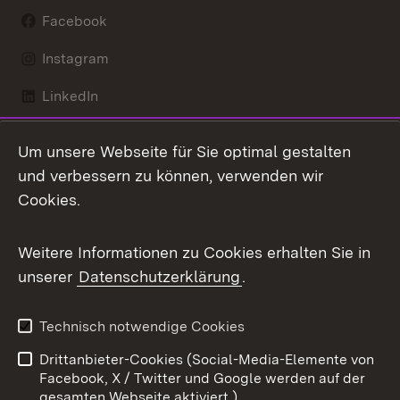
Facebook
Instagram
LinkedIn
Mastodon
Um unsere Webseite für Sie optimal gestalten
X / Twitter
und verbessern zu können, verwenden wir
Cookies.
Youtube
Weitere Informationen zu Cookies erhalten Sie in
Zum 
unserer
Datenschutzerklärung
.
Kontakt
Datenschutz
Benutzungshinweise
Erklärung zur
Technisch notwendige Cookies
Barrierefreiheit
Drittanbieter-Cookies (Social-Media-Elemente von
Impressum
Cookies
Facebook, X / Twitter und Google werden auf der
gesamten Webseite aktiviert.)