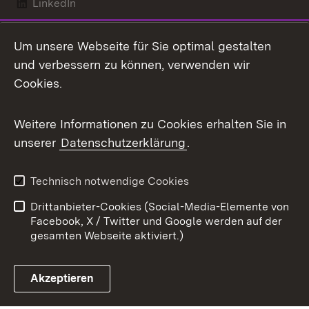
LinkedIn
Mastodon
Um unsere Webseite für Sie optimal gestalten
X / Twitter
und verbessern zu können, verwenden wir
Cookies.
Youtube
Weitere Informationen zu Cookies erhalten Sie in
Zum 
unserer
Datenschutzerklärung
.
Kontakt
Datenschutz
Benutzungshinweise
Erklärung zur
Technisch notwendige Cookies
Barrierefreiheit
Drittanbieter-Cookies (Social-Media-Elemente von
Impressum
Cookies
Facebook, X / Twitter und Google werden auf der
gesamten Webseite aktiviert.)
Akzeptieren
Link zum Landesportal