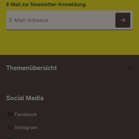
E-Mail zur Newsletter-Anmeldung
News
Themenübersicht
Social Media
Facebook
Instagram