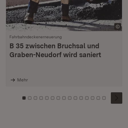
Fahrbahndeckenerneuerung
B 35 zwischen Bruchsal und
Graben-Neudorf wird saniert
Mehr
Zu Kachel: 0
Zu Kachel: 1
Zu Kachel: 2
Zu Kachel: 3
Zu Kachel: 4
Zu Kachel: 5
Zu Kachel: 6
Zu Kachel: 7
Zu Kachel: 8
Zu Kachel: 9
Zu Kachel: 10
Zu Kachel: 11
Zu Kachel: 12
Zu Kachel: 1
Zu Kachel