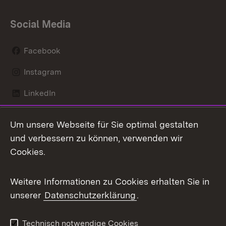
Social Media
Facebook
Instagram
LinkedIn
Mastodon
Um unsere Webseite für Sie optimal gestalten
X / Twitter
und verbessern zu können, verwenden wir
Cookies.
Youtube
Weitere Informationen zu Cookies erhalten Sie in
Zum 
unserer
Datenschutzerklärung
.
Kontakt
Datenschutz
Benutzungshinweise
Erklärung zur
Technisch notwendige Cookies