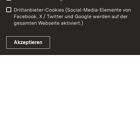
Barrierefreiheit
Drittanbieter-Cookies (Social-Media-Elemente von
Impressum
Cookies
Facebook, X / Twitter und Google werden auf der
gesamten Webseite aktiviert.)
Akzeptieren
Link zum Landesportal