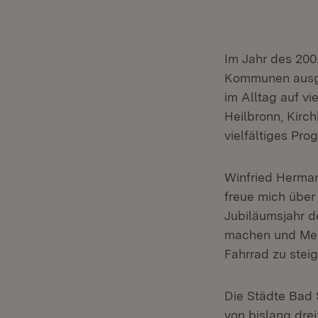
Im Jahr des 200
Kommunen ausge
im Alltag auf vi
Heilbronn, Kirch
vielfältiges Pr
Winfried Hermann
freue mich übe
Jubiläumsjahr de
machen und Mens
Fahrrad zu steig
Die Städte Bad 
von bislang dr