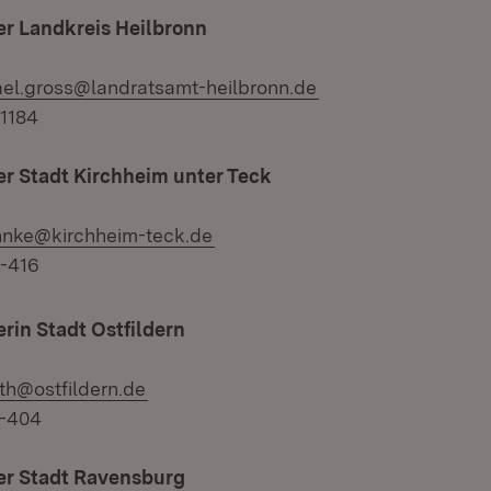
r Landkreis Heilbronn
l:
el.gross@landratsamt-heilbronn.de
41184
r Stadt Kirchheim unter Teck
l:
hnke@kirchheim-teck.de
2-416
rin Stadt Ostfildern
l:
rth@ostfildern.de
4-404
r Stadt Ravensburg