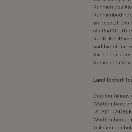
Rahmen des klei
Rahmenbedingu
umgesetzt. Der 
als RadKULTUR-
RadKULTUR im v
und bietet für 
Kirchheim unter
Kommune mit viel
Land fördert 
Darüber hinaus 
Württemberg ers
„STADTRADELN“ 
Württemberg, di
Teilnahmegebüh