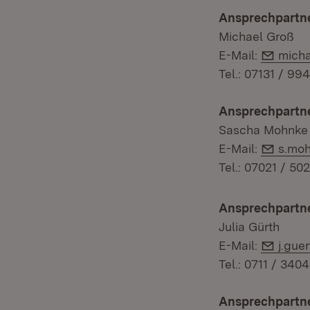
Ansprechpartne
Michael Groß
E-Mai
E-Mail:
micha
Tel.: 07131 / 99
Ansprechpartne
Sascha Mohnke
E-Mai
E-Mail:
s.mo
Tel.: 07021 / 50
Ansprechpartne
Julia Gürth
E-Mai
E-Mail:
j.gue
Tel.: 0711 / 340
Ansprechpartne