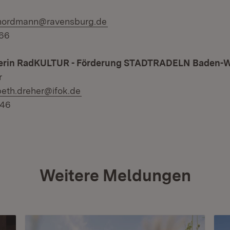
l:
.nordmann@ravensburg.de
366
erin RadKULTUR - Förderung STADTRADELN Baden-
r
l:
beth.dreher@ifok.de
646
Weitere Meldungen