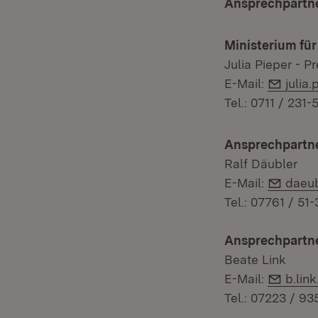
Ansprechpartn
Ministerium fü
Julia Pieper - P
E-Mai
E-Mail:
julia
Tel.: 0711 / 231
Ansprechpartne
Ralf Däubler
E-Mai
E-Mail:
daeu
Tel.: 07761 / 51
Ansprechpartne
Beate Link
E-Mai
E-Mail:
b.lin
Tel.: 07223 / 93