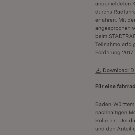
angemeldeten K
durchs Radfahre
erfahren. Mit d
angesprochen we
beim STADTRADEL
Teilnahme erfol
Förderung 2017 s
Download:
Download: De
Für eine fahrr
Baden-Württembe
nachhaltigen Mo
Rolle ein. Um d
und den Anteil 