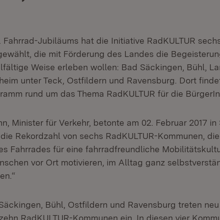
. Fahrrad-Jubiläums hat die Initiative RadKULTUR se
wählt, die mit Förderung des Landes die Begeisteru
elfältige Weise erleben wollen: Bad Säckingen, Bühl, L
heim unter Teck, Ostfildern und Ravensburg. Dort finde
ogramm rund um das Thema RadKULTUR für die BürgerInn
, Minister für Verkehr, betonte am 02. Februar 2017 in S
r die Rekordzahl von sechs RadKULTUR-Kommunen, die 
s Fahrrades für eine fahrradfreundliche Mobilitätskult
chen vor Ort motivieren, im Alltag ganz selbstverstän
en.“
Säckingen, Bühl, Ostfildern und Ravensburg treten neu 
eizehn RadKULTUR-Kommunen ein. In diesen vier Komm