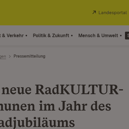
Extern:
Landesportal
t & Verkehr
Politik & Zukunft
Mensch & Umwelt
ngen
Pressemitteilung
s neue RadKULTUR-
nen im Jahr des
adjubiläums