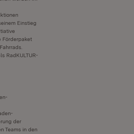
ktionen
seinem Einstieg
iative
e Förderpaket
Fahrrads.
 als RadKULTUR-
en-
aden-
erung der
n Teams in den