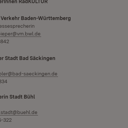
erInnen RadKULTUR
r Verkehr Baden-Württemberg
ressesprecherin
l:
.pieper@vm.bwl.de
-5842
r Stadt Bad Säckingen
l:
bler@bad-saeckingen.de
-334
rin Stadt Bühl
l:
k.stadt@buehl.de
5-322