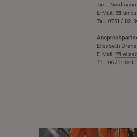
Timo Nordmann
E-Mai
E-Mail:
timo
Tel.: 0751 / 82-
Ansprechpartn
Elisabeth Drehe
E-Mai
E-Mail:
elisa
Tel.: 06251-841