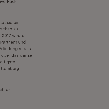
tive Rad-
t sie ein
nschen zu
. 2017 wird ein
 Partnern und
Erfindungen aus
n über das ganze
altigste
ürttemberg
ahre-