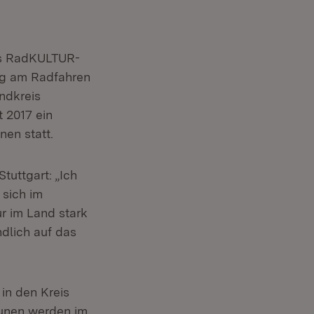
chs RadKULTUR-
ng am Radfahren
andkreis
t 2017 ein
en statt.
tuttgart: „Ich
sich im
ur im Land stark
dlich auf das
in den Kreis
unen werden im