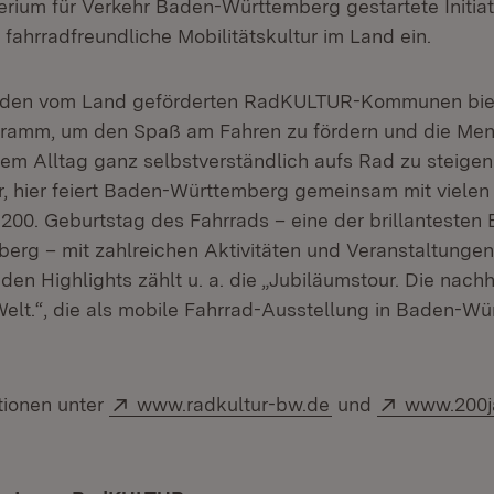
erium für Verkehr Baden-Württemberg gestartete Initia
fahrradfreundliche Mobilitätskultur im Land ein.
den vom Land geförderten RadKULTUR-Kommunen biete
ogramm, um den Spaß am Fahren zu fördern und die Me
hrem Alltag ganz selbstverständlich aufs Rad zu steigen
, hier feiert Baden-Württemberg gemeinsam mit vielen
0. Geburtstag des Fahrrads – eine der brillantesten 
rg – mit zahlreichen Aktivitäten und Veranstaltunge
den Highlights zählt u. a. die „Jubiläumstour. Die nachh
lt.“, die als mobile Fahrrad-Ausstellung in Baden-W
Extern:
Extern:
tionen unter
www.radkultur-bw.de
und
www.200j