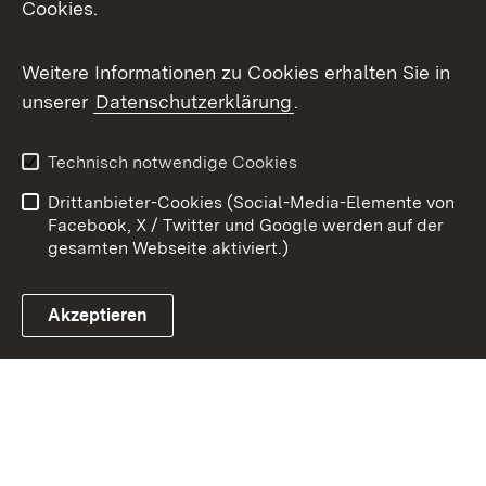
Cookies.
Youtube
Weitere Informationen zu Cookies erhalten Sie in
Zum 
unserer
Datenschutzerklärung
.
Kontakt
Datenschutz
Benutzungshinweise
Erklärung zur
Technisch notwendige Cookies
Barrierefreiheit
Drittanbieter-Cookies (Social-Media-Elemente von
Impressum
Cookies
Facebook, X / Twitter und Google werden auf der
gesamten Webseite aktiviert.)
Akzeptieren
Link zum Landesportal