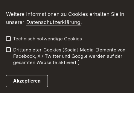
Weitere Informationen zu Cookies erhalten Sie in
Zum 
unserer
Datenschutzerklärung
.
Kontakt
Datenschutz
Benutzungshinweise
Erklärung zur
Technisch notwendige Cookies
Barrierefreiheit
Drittanbieter-Cookies (Social-Media-Elemente von
Impressum
Cookies
Facebook, X / Twitter und Google werden auf der
gesamten Webseite aktiviert.)
Akzeptieren
Link zum Landesportal