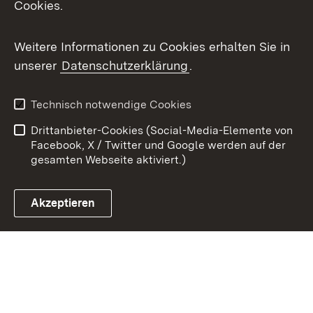
Cookies.
Youtube
Weitere Informationen zu Cookies erhalten Sie in
Zum 
unserer
Datenschutzerklärung
.
Kontakt
Datenschutz
Benutzungshinweise
Erklärung zur
Technisch notwendige Cookies
Barrierefreiheit
Drittanbieter-Cookies (Social-Media-Elemente von
Impressum
Cookies
Facebook, X / Twitter und Google werden auf der
gesamten Webseite aktiviert.)
Akzeptieren
Link zum Landesportal