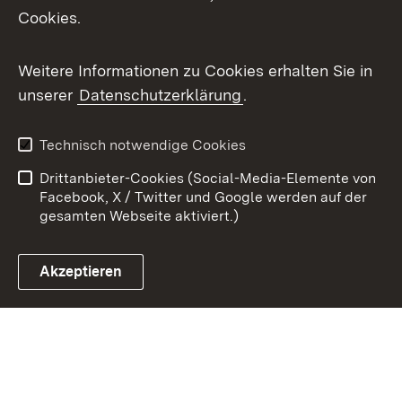
Cookies.
Youtube
Weitere Informationen zu Cookies erhalten Sie in
Zum 
unserer
Datenschutzerklärung
.
Kontakt
Datenschutz
Benutzungshinweise
Erklärung zur
Technisch notwendige Cookies
Barrierefreiheit
Drittanbieter-Cookies (Social-Media-Elemente von
Impressum
Cookies
Facebook, X / Twitter und Google werden auf der
gesamten Webseite aktiviert.)
Akzeptieren
Link zum Landesportal