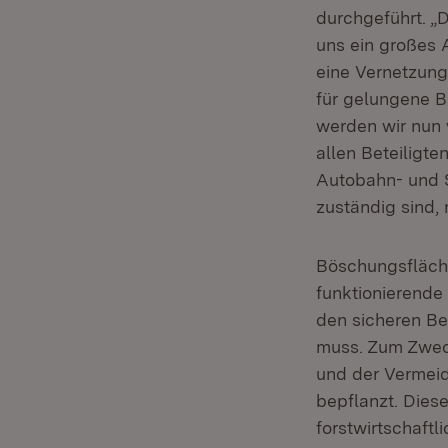
durchgeführt. „
uns ein großes A
eine Vernetzung
für gelungene Be
werden wir nun 
allen Beteiligte
Autobahn- und S
zuständig sind,
Böschungsfläche
funktionierende
den sicheren Be
muss. Zum Zweck
und der Vermeid
bepflanzt. Dies
forstwirtschaftl