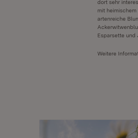
dort sehr inter
mit heimischem 
artenreiche Bl
Ackerwitwenblum
Esparsette und 
Weitere Informa