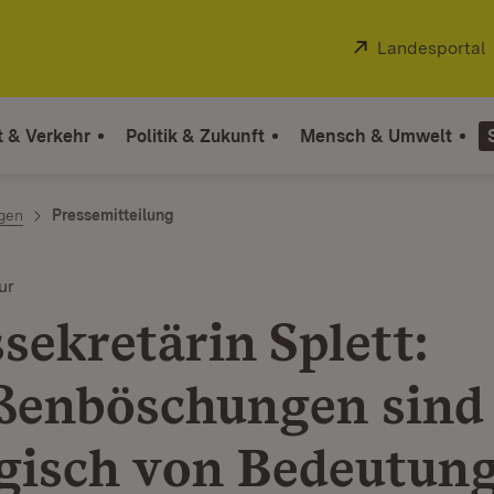
Extern:
Landesportal
t & Verkehr
Politik & Zukunft
Mensch & Umwelt
ngen
Pressemitteilung
ur
sekretärin Splett:
ßenböschungen sind
gisch von Bedeutun