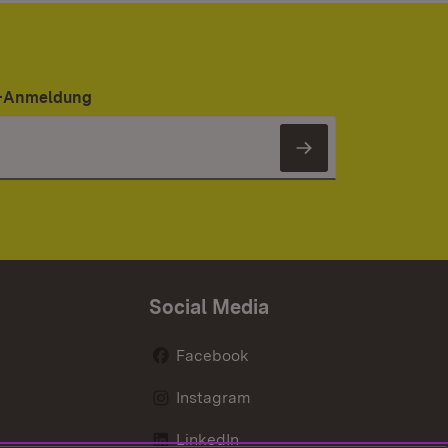
er-Anmeldung
Newsletter 
Social Media
Facebook
Instagram
LinkedIn