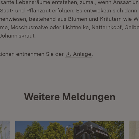
essante Lebensräume entstehen, zumal, wenn Ansaat u
Saat- und Pflanzgut erfolgen. Es entwickeln sich dann
umenwiesen, bestehend aus Blumen und Kräutern wie W
e, Moschusmalve oder Lichtnelke, Natternkopf, Gelb
Johanniskraut.
Download:
(Öffnet in neuem F
tionen entnehmen Sie der
Anlage
.
Weitere Meldungen