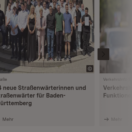
raße
VerkehrsInfo 
4 neue Straßenwärterinnen und
VerkehrsI
traßenwärter für Baden-
Funktione
ürttemberg
Mehr
Mehr