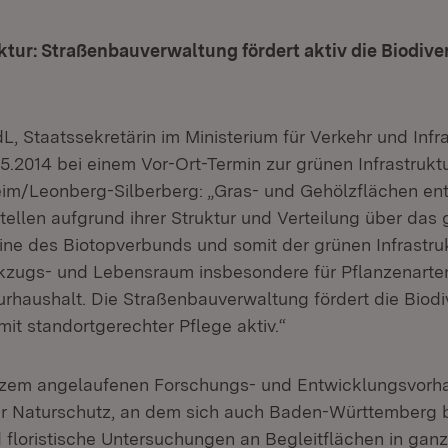
ktur: Straßenbauverwaltung fördert aktiv die Biodive
L, Staatssekretärin im Ministerium für Verkehr und Infra
5.2014 bei einem Vor-Ort-Termin zur grünen Infrastrukt
im/Leonberg-Silberberg: „Gras- und Gehölzflächen en
tellen aufgrund ihrer Struktur und Verteilung über das
ine des Biotopverbunds und somit der grünen Infrastruk
ckzugs- und Lebensraum insbesondere für Pflanzenarten
rhaushalt. Die Straßenbauverwaltung fördert die Biodiv
it standortgerechter Pflege aktiv.“
urzem angelaufenen Forschungs- und Entwicklungsvorh
 Naturschutz, an dem sich auch Baden-Württemberg be
d floristische Untersuchungen an Begleitflächen in gan