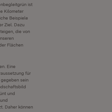
nbegleitgrün ist
le Kilometer
iche Beispiele
r Ziel. Dazu
teigen, die von
unseren
 der Flächen
en. Eine
raussetzung für
n gegeben sein
dschaftsbild
ünt und
 und
tzt. Daher können