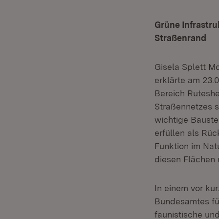
Grüne Infrastru
Straßenrand
Gisela Splett Md
erklärte am 23.0
Bereich Ruteshe
Straßennetzes s
wichtige Bauste
erfüllen als Rü
Funktion im Natu
diesen Flächen m
In einem vor k
Bundesamtes für
faunistische un