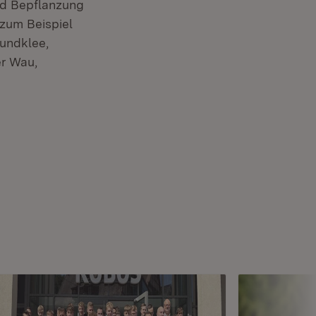
nd Bepflanzung
 zum Beispiel
undklee,
er Wau,
enster)