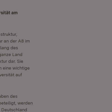
rsität am
struktur,
ur an der A8 im
tlang des
 ganze Land
tur dar. Sie
 eine wichtige
ersität auf
aben des
teiligt, werden
z Deutschland