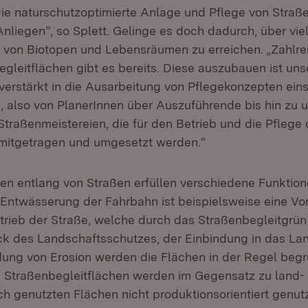
Die naturschutzoptimierte Anlage und Pflege von Straße
nliegen”‚ so Splett. Gelinge es doch dadurch, über vie
 von Biotopen und Lebensräumen zu erreichen. „Zahlre
gleitflächen gibt es bereits. Diese auszubauen ist unse
verstärkt in die Ausarbeitung von Pflegekonzepten eins
n, also von PlanerInnen über Auszuführende bis hin zu 
traßenmeistereien, die für den Betrieb und die Pflege
 mitgetragen und umgesetzt werden.“
n entlang von Straßen erfüllen verschiedene Funktion
 Entwässerung der Fahrbahn ist beispielsweise eine Vo
trieb der Straße, welche durch das Straßenbegleitgrü
 des Landschaftsschutzes, der Einbindung in das Lan
ung von Erosion werden die Flächen in der Regel begr
e Straßenbegleitflächen werden im Gegensatz zu land-
ich genutzten Flächen nicht produktionsorientiert genu