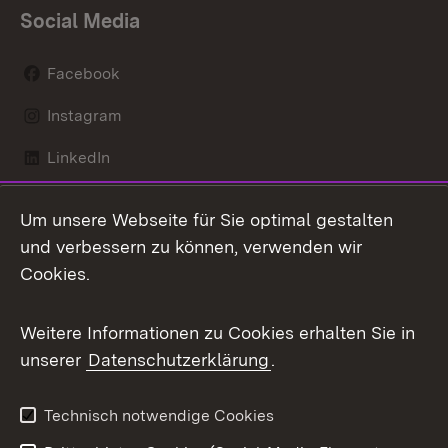
Social Media
Facebook
Instagram
LinkedIn
Mastodon
Um unsere Webseite für Sie optimal gestalten
X / Twitter
und verbessern zu können, verwenden wir
Cookies.
Youtube
Weitere Informationen zu Cookies erhalten Sie in
Zum 
unserer
Datenschutzerklärung
.
Kontakt
Datenschutz
Benutzungshinweise
Erklärung zur
Technisch notwendige Cookies
Barrierefreiheit