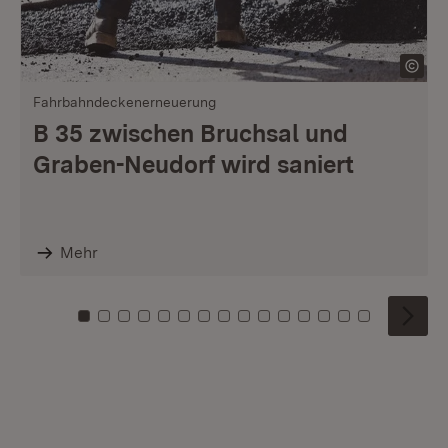
Fahrbahndeckenerneuerung
B 35 zwischen Bruchsal und
Graben-Neudorf wird saniert
Mehr
Zu Kachel: 0
Zu Kachel: 1
Zu Kachel: 2
Zu Kachel: 3
Zu Kachel: 4
Zu Kachel: 5
Zu Kachel: 6
Zu Kachel: 7
Zu Kachel: 8
Zu Kachel: 9
Zu Kachel: 10
Zu Kachel: 11
Zu Kachel: 12
Zu Kachel: 1
Zu Kachel