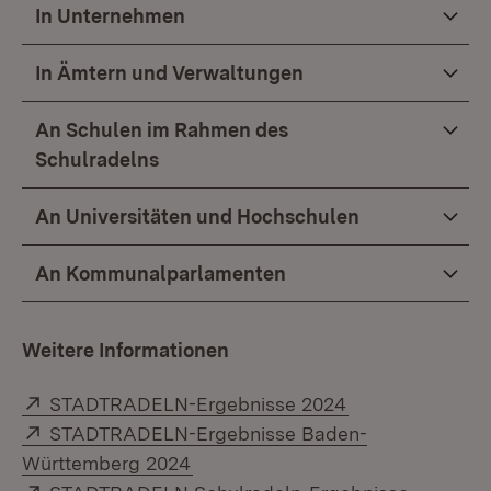
In Unternehmen
In Ämtern und Verwaltungen
An Schulen im Rahmen des
Schulradelns
An Universitäten und Hochschulen
An Kommunalparlamenten
Weitere Informationen
Extern:
(Öffnet in neue
STADTRADELN-Ergebnisse 2024
Extern:
STADTRADELN-Ergebnisse Baden-
(Öffnet in neuem Fenster)
Württemberg 2024
Extern:
(Öffnet 