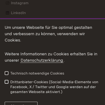
Instagram
LinkedIn
Mastodon
Um unsere Webseite für Sie optimal gestalten
X / Twitter
und verbessern zu können, verwenden wir
Cookies.
Youtube
Weitere Informationen zu Cookies erhalten Sie in
Zum 
unserer
Datenschutzerklärung
.
Kontakt
Datenschutz
Benutzungshinweise
Erklärung zur
Technisch notwendige Cookies
Barrierefreiheit
Drittanbieter-Cookies (Social-Media-Elemente von
Impressum
Cookies
Facebook, X / Twitter und Google werden auf der
gesamten Webseite aktiviert.)