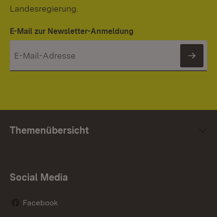
Landesregierung.
E-Mail zur Newsletter-Anmeldung
News
Themenübersicht
Social Media
Facebook