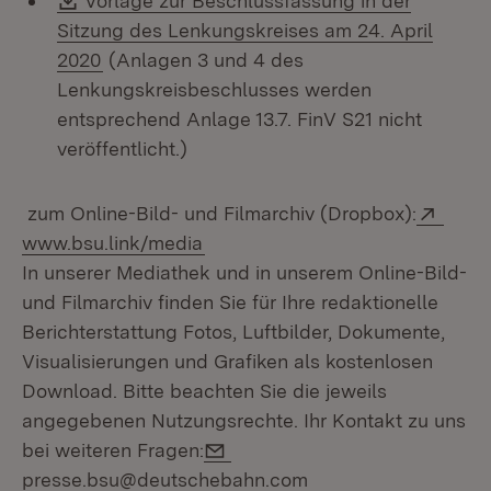
Vorlage zur Beschlussfassung in der
Sitzung des Lenkungskreises am 24. April
(Öffnet in neuem Fenster)
2020
(Anlagen 3 und 4 des
Lenkungskreisbeschlusses werden
entsprechend Anlage 13.7. FinV S21 nicht
veröffentlicht.
)
Exter
zum Online-Bild- und Filmarchiv (Dropbox):
(Öffnet in neuem Fenster)
www.bsu.link/media
In unserer Mediathek und in unserem Online-Bild-
und Filmarchiv finden Sie für Ihre redaktionelle
Berichterstattung Fotos, Luftbilder, Dokumente,
Visualisierungen und Grafiken als kostenlosen
Download. Bitte beachten Sie die jeweils
angegebenen Nutzungsrechte. Ihr Kontakt zu uns
E-Mail:
bei weiteren Fragen:
presse.bsu@deutschebahn.com