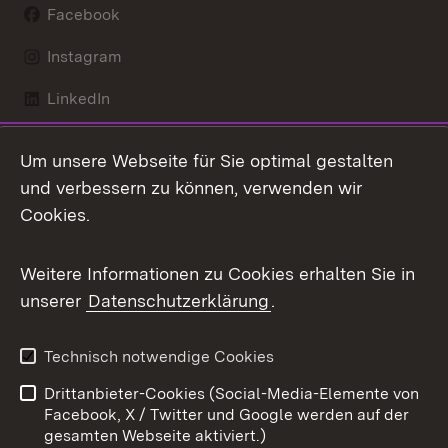
Facebook
Instagram
LinkedIn
Mastodon
Um unsere Webseite für Sie optimal gestalten
X / Twitter
und verbessern zu können, verwenden wir
Cookies.
Youtube
Weitere Informationen zu Cookies erhalten Sie in
Zum 
unserer
Datenschutzerklärung
.
Kontakt
Datenschutz
Benutzungshinweise
Erklärung zur
Technisch notwendige Cookies
Barrierefreiheit
Drittanbieter-Cookies (Social-Media-Elemente von
Impressum
Cookies
Facebook, X / Twitter und Google werden auf der
gesamten Webseite aktiviert.)