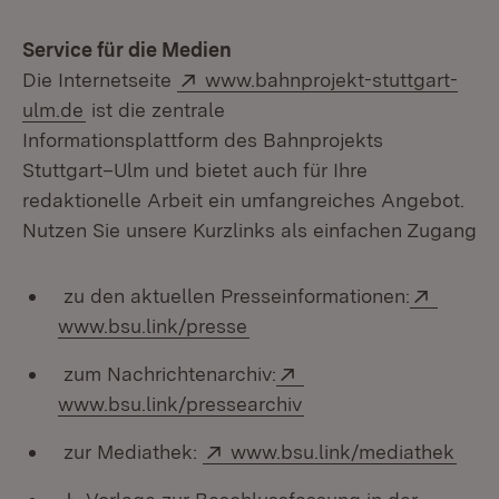
Service für die Medien
Extern:
Die Internetseite
www.bahnprojekt-stuttgart-
(Öffnet in neuem Fenster)
ulm.de
ist die zentrale
Informationsplattform des Bahnprojekts
Stuttgart–Ulm und bietet auch für Ihre
redaktionelle Arbeit ein umfangreiches Angebot.
Nutzen Sie unsere Kurzlinks als einfachen Zugang
Extern
zu den aktuellen Presseinformationen:
(Öffnet in neuem Fenster)
www.bsu.link/presse
Extern:
zum Nachrichtenarchiv:
(Öffnet in neuem Fens
www.bsu.link/pressearchiv
Extern:
(Öff
zur Mediathek:
www.bsu.link/mediathek
Download: