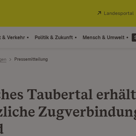
Extern:
Landesportal
t & Verkehr
Politik & Zukunft
Mensch & Umwelt
ngen
Pressemitteilung
ches Taubertal erhäl
zliche Zugverbindu
d