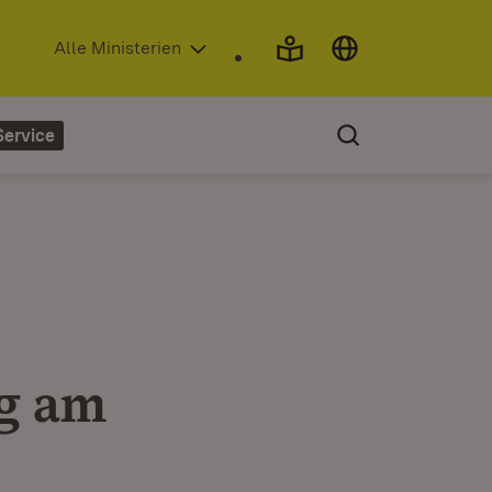
(Öffnet in neuem Fenster)
Alle Ministerien
Service
t
ng am