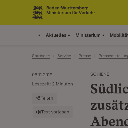
Zum Inhalt springen
Link zur Startseite
Aktuelles
Ministerium
Mobilitä
Startseite
Service
Presse
Pressemitteilu
SCHIENE
06.11.2019
Südli
Lesezeit: 2 Minuten
Teilen
zusät
Text vorlesen
Aben