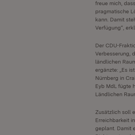
freue mich, das
pragmatische Lö
kann. Damit ste
Verfügung“, erk
Der CDU-Fraktio
Verbesserung, d
ländlichen Rau
ergänzte: „Es is
Nürnberg in Cra
Eyb MdL fügte hi
Ländlichen Raum
Zusätzlich soll 
Erreichbarkeit i
geplant. Damit e