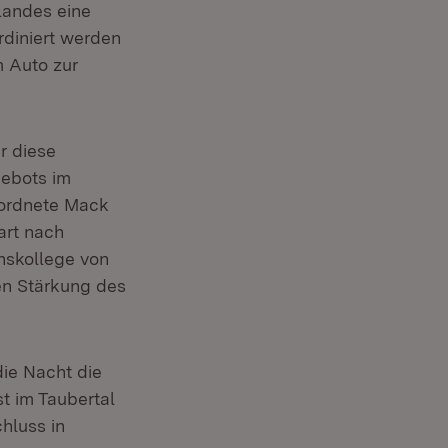
Landes eine
diniert werden
m Auto zur
r diese
gebots im
eordnete Mack
art nach
nskollege von
len Stärkung des
die Nacht die
st im Taubertal
hluss in