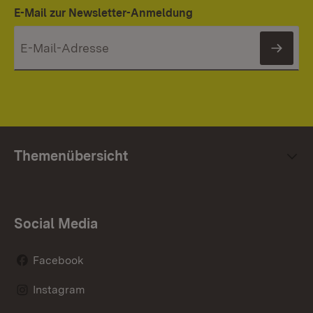
E-Mail zur Newsletter-Anmeldung
News
Themenübersicht
Social Media
Facebook
Instagram