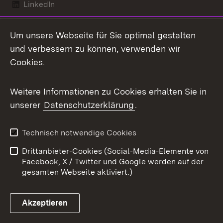
LinkedIn
Mastodon
Um unsere Webseite für Sie optimal gestalten
X / Twitter
und verbessern zu können, verwenden wir
Cookies.
Youtube
Weitere Informationen zu Cookies erhalten Sie in
Zum 
unserer
Datenschutzerklärung
.
Kontakt
Datenschutz
Benutzungshinweise
Erklärung zur
Technisch notwendige Cookies
Barrierefreiheit
Drittanbieter-Cookies (Social-Media-Elemente von
Impressum
Cookies
Facebook, X / Twitter und Google werden auf der
gesamten Webseite aktiviert.)
Akzeptieren
Link zum Landesportal