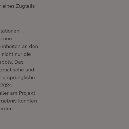
 eines Zugteils
tationen
b nun
Einheiten an den
nicht nur die
ebots. Das
ragmatische und
 ursprüngliche
 2024
ller am Projekt
Ergebnis konnten
erden.