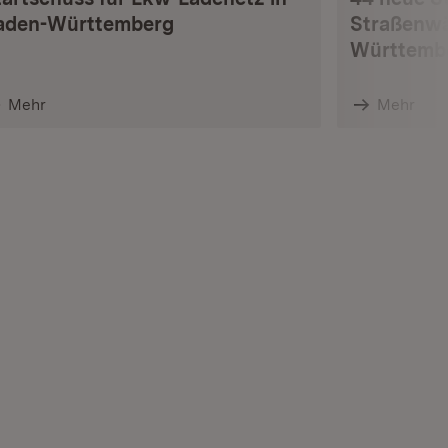
aden-Württemberg
Straßenwä
Württemb
Mehr
Mehr