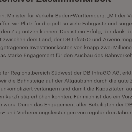
n, Minister für Verkehr Baden-Württemberg: „Mit der V
ffen wir Platz für doppelt so viele Fahrgäste und sorge
en Zug nutzen können. Das ist ein Erfolg, der dank de
 zwischen dem Land, der DB InfraGO und Arverio mögl
getragenen Investitionskosten von knapp zwei Millione
das starke Engagement für den Ausbau des Bahnverkeh
eiter Regionalbereich Südwest der DB InfraGO AG, erklä
 wir die Bahnsteige auf der Allgäubahn durch die gut
n unkompliziert verlängern und damit die Kapazitäten au
 kurzfristig erhöhen konnten. Für mich ist das ein Vorz
mwork. Durch das Engagement aller Beteiligten der D
- und Vorbereitungsleistungen von regulär drei Jahre