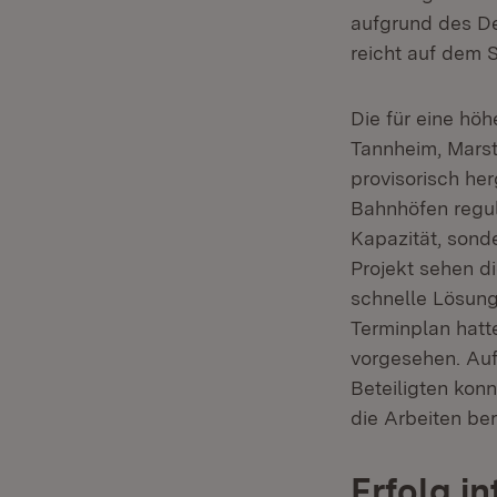
aufgrund des Deu
reicht auf dem S
Die für eine hö
Tannheim, Marst
provisorisch he
Bahnhöfen regul
Kapazität, sond
Projekt sehen di
schnelle Lösung
Terminplan hatt
vorgesehen. Auf
Beteiligten kon
die Arbeiten be
Erfolg i