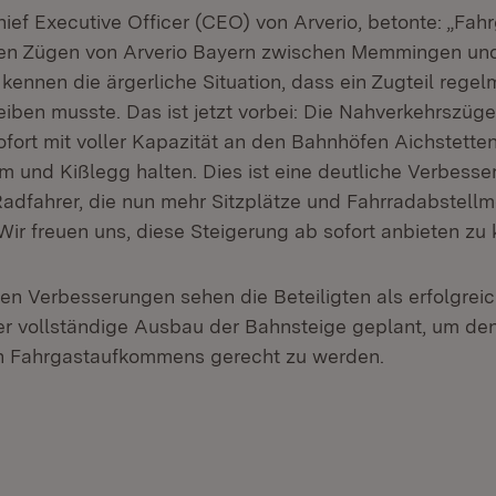
ief Executive Officer (CEO) von Arverio, betonte: „Fahr
den Zügen von Arverio Bayern zwischen Memmingen un
kennen die ärgerliche Situation, dass ein Zugteil rege
eiben musste. Das ist jetzt vorbei: Die Nahverkehrszüge
ofort mit voller Kapazität an den Bahnhöfen Aichstetten
m und Kißlegg halten. Dies ist eine deutliche Verbesse
adfahrer, die nun mehr Sitzplätze und Fahrradabstellm
Wir freuen uns, diese Steigerung ab sofort anbieten zu 
igen Verbesserungen sehen die Beteiligten als erfolgrei
 der vollständige Ausbau der Bahnsteige geplant, um d
n Fahrgastaufkommens gerecht zu werden.