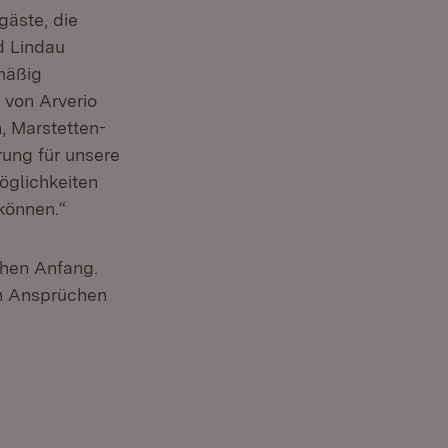
gäste, die
d Lindau
lmäßig
 von Arverio
, Marstetten-
rung für unsere
öglichkeiten
können.“
chen Anfang.
en Ansprüchen