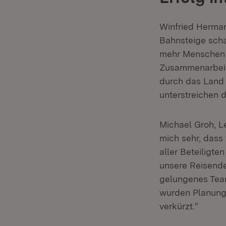
Winfried Herman
Bahnsteige scha
mehr Menschen d
Zusammenarbeit
durch das Land 
unterstreichen 
Michael Groh, L
mich sehr, dass
aller Beteiligte
unsere Reisenden
gelungenes Tea
wurden Planungs
verkürzt.“