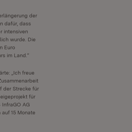
erlängerung der
n dafür, dass
r intensiven
ich wurde. Die
n Euro
rs im Land.“
rte: „Ich freue
e Zusammenarbeit
f der Strecke für
eigeprojekt für
B InfraGO AG
n auf 15 Monate