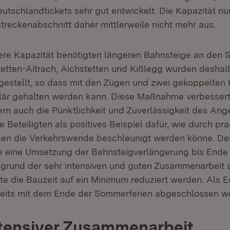
tschlandtickets sehr gut entwickelt. Die Kapazität nur
treckenabschnitt daher mittlerweile nicht mehr aus.
here Kapazität benötigten längeren Bahnsteige an den S
etten-Aitrach, Aichstetten und Kißlegg wurden deshal
rgestellt, so dass mit den Zügen und zwei gekoppelten 
är gehalten werden kann. Diese Maßnahme verbessert 
ern auch die Pünktlichkeit und Zuverlässigkeit des Ang
e Beteiligten als positives Beispiel dafür, wie durch p
en die Verkehrswende beschleunigt werden könne. Der
e eine Umsetzung der Bahnsteigverlängerung bis Ende
grund der sehr intensiven und guten Zusammenarbeit a
nte die Bauzeit auf ein Minimum reduziert werden. Als 
reits mit dem Ende der Sommerferien abgeschlossen w
ntensiver Zusammenarbeit