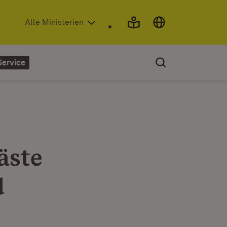
(Öffnet in neuem Fenster)
Alle Ministerien
Service
äste
d