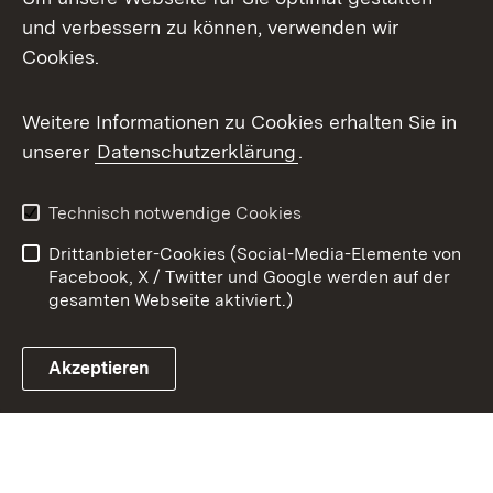
X / Twitter
und verbessern zu können, verwenden wir
Cookies.
Youtube
Weitere Informationen zu Cookies erhalten Sie in
Zum 
unserer
Datenschutzerklärung
.
Kontakt
Datenschutz
Benutzungshinweise
Erklärung zur
Technisch notwendige Cookies
Barrierefreiheit
Drittanbieter-Cookies (Social-Media-Elemente von
Impressum
Cookies
Facebook, X / Twitter und Google werden auf der
gesamten Webseite aktiviert.)
Akzeptieren
Link zum Landesportal