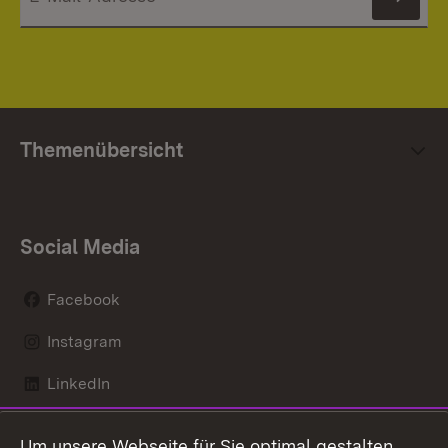
News
Themenübersicht
Social Media
Facebook
Instagram
LinkedIn
Mastodon
Um unsere Webseite für Sie optimal gestalten