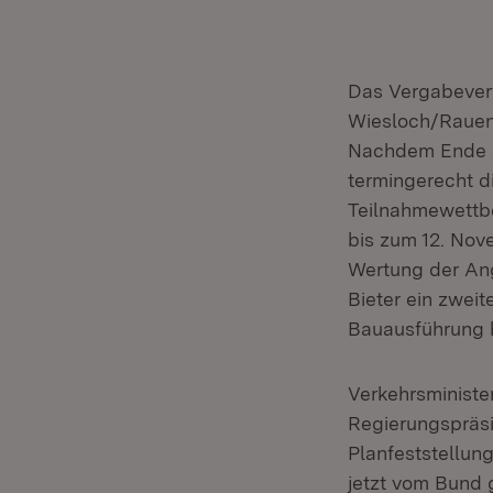
Das Vergabeverf
Wiesloch/Rauen
Nachdem Ende A
termingerecht d
Teilnahmewettb
bis zum 12. Nov
Wertung der Ang
Bieter ein zwei
Bauausführung 
Verkehrsministe
Regierungspräsi
Planfeststellun
jetzt vom Bund 