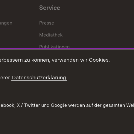
Service
lungen
Presse
Mediathek
Publikationen
Stellen und Ausbildung
erbessern zu können, verwenden wir Cookies.
Kontaktformular
serer
Datenschutzerklärung
.
Verkehrsinformationen
ebook, X / Twitter und Google werden auf der gesamten Webs
Kontakt
Datenschutz
Benutzungshinweise
Erkläru