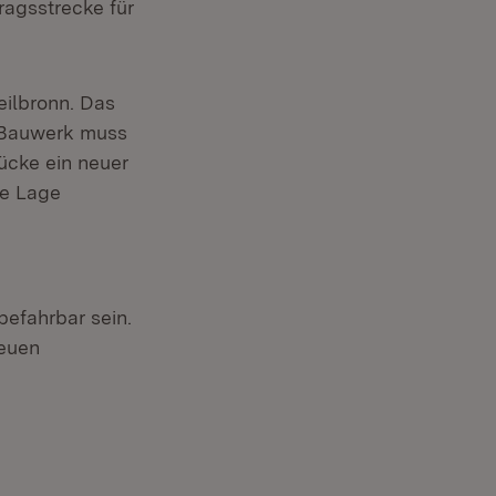
ragsstrecke für
eilbronn. Das
 Bauwerk muss
ücke ein neuer
ge Lage
efahrbar sein.
neuen