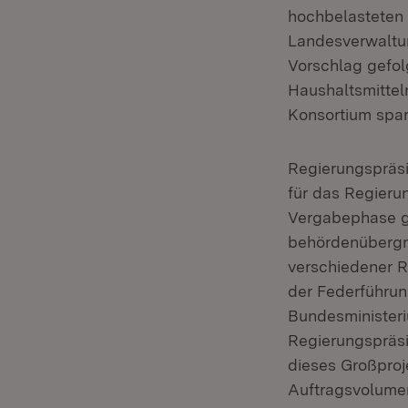
hochbelasteten 
Landesverwaltun
Vorschlag gefol
Haushaltsmitteln
Konsortium spar
Regierungspräsi
für das Regierun
Vergabephase g
behördenübergre
verschiedener R
der Federführun
Bundesministeri
Regierungspräsi
dieses Großproj
Auftragsvolumen