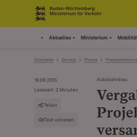
Zum Inhalt springen
Link zur Startseite
Aktuelles
Ministerium
Mobilitä
Startseite
Service
Presse
Pressemitteilu
Autobahnbau
19.06.2015
Verga
Lesezeit: 2 Minuten
Teilen
Projek
Text vorlesen
versa