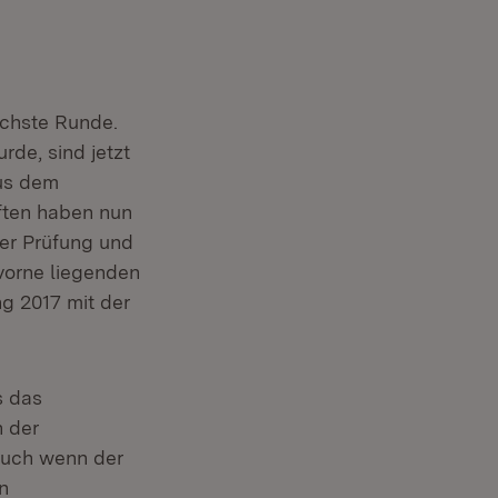
chste Runde.
de, sind jetzt
aus dem
ften haben nun
der Prüfung und
vorne liegenden
g 2017 mit der
s das
h der
 Auch wenn der
n