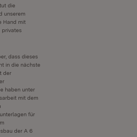
ut die
nd unserem
e Hand mit
 privates
er, dass dieses
ht in die nächste
t der
er
he haben unter
sarbeit mit dem
m
unterlagen für
em
usbau der A 6