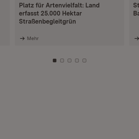
Platz für Artenvielfalt: Land
S
erfasst 25.000 Hektar
B
Straßenbegleitgrün
Mehr
Zu Kachel: 0
Zu Kachel: 3
Zu Kachel: 6
Zu Kachel: 9
Zu Kachel: 12