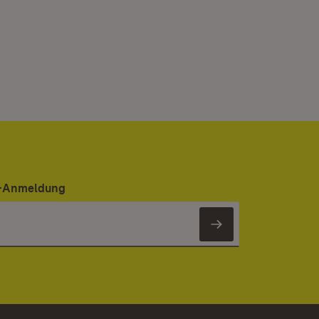
er-Anmeldung
Newsletter 