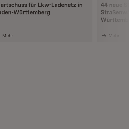
tartschuss für Lkw-Ladenetz in
44 neue S
aden-Württemberg
Straßenwä
Württemb
Mehr
Mehr