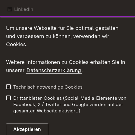
LinkedIn
Mastodon
Um unsere Webseite für Sie optimal gestalten
X / Twitter
und verbessern zu können, verwenden wir
Cookies.
Youtube
Weitere Informationen zu Cookies erhalten Sie in
Zum 
unserer
Datenschutzerklärung
.
Kontakt
Datenschutz
Benutzungshinweise
Erklärung zur
Technisch notwendige Cookies
Barrierefreiheit
Drittanbieter-Cookies (Social-Media-Elemente von
Impressum
Cookies
Facebook, X / Twitter und Google werden auf der
gesamten Webseite aktiviert.)
Akzeptieren
Link zum Landesportal