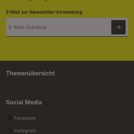
E-Mail zur Newsletter-Anmeldung
News
Themenübersicht
Social Media
Facebook
Instagram