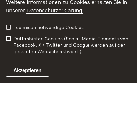
Weitere Informationen zu Cookies erhalten Sie in
Zum 
unserer
Datenschutzerklärung
.
Kontakt
Datenschutz
Benutzungshinweise
Erklärung zur
Technisch notwendige Cookies
Barrierefreiheit
Drittanbieter-Cookies (Social-Media-Elemente von
Impressum
Cookies
Facebook, X / Twitter und Google werden auf der
gesamten Webseite aktiviert.)
Akzeptieren
Link zum Landesportal