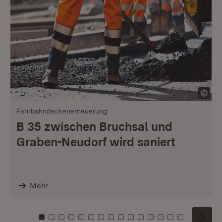
Fahrbahndeckenerneuerung
B 35 zwischen Bruchsal und
Graben-Neudorf wird saniert
Mehr
Zu Kachel: 0
Zu Kachel: 1
Zu Kachel: 2
Zu Kachel: 3
Zu Kachel: 4
Zu Kachel: 5
Zu Kachel: 6
Zu Kachel: 7
Zu Kachel: 8
Zu Kachel: 9
Zu Kachel: 10
Zu Kachel: 11
Zu Kachel: 12
Zu Kachel: 1
Zu Kachel