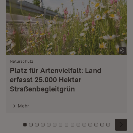
Naturschutz
Platz für Artenvielfalt: Land
erfasst 25.000 Hektar
Straßenbegleitgrün
Mehr
Zu Kachel: 0
Zu Kachel: 1
Zu Kachel: 2
Zu Kachel: 3
Zu Kachel: 4
Zu Kachel: 5
Zu Kachel: 6
Zu Kachel: 7
Zu Kachel: 8
Zu Kachel: 9
Zu Kachel: 10
Zu Kachel: 11
Zu Kachel: 12
Zu Kachel: 1
Zu Kachel