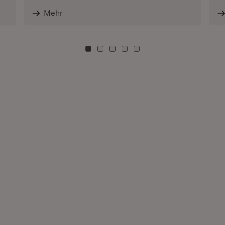
Mehr
Zu Kachel: 0
Zu Kachel: 3
Zu Kachel: 6
Zu Kachel: 9
Zu Kachel: 12