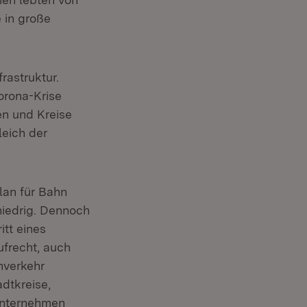
 in große
rastruktur.
orona-Krise
n und Kreise
leich der
lan für Bahn
niedrig. Dennoch
itt eines
ufrecht, auch
nverkehr
dtkreise,
sunternehmen