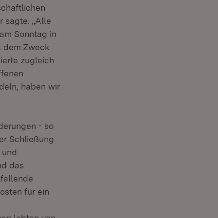
chaftlichen
 sagte: „Alle
e am Sonntag in
cht dem Zweck
ierte zugleich
ffenen
deln, haben wir
derungen - so
er Schließung
 und
nd das
fallende
osten für ein
men lebten von