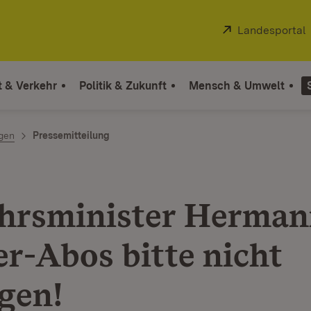
Extern:
Landesportal
t & Verkehr
Politik & Zukunft
Mensch & Umwelt
ngen
Pressemitteilung
hrsminister Herman
er-Abos bitte nicht
gen!