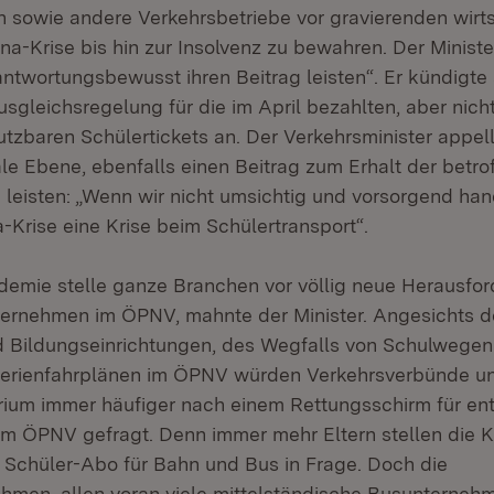
sowie andere Verkehrsbetriebe vor gravierenden wirts
a-Krise bis hin zur Insolvenz zu bewahren. Der Minister
rantwortungsbewusst ihren Beitrag leisten“. Er kündigt
Ausgleichsregelung für die im April bezahlten, aber ni
tzbaren Schülertickets an. Der Verkehrsminister appell
e Ebene, ebenfalls einen Beitrag zum Erhalt der betro
leisten: „Wenn wir nicht umsichtig und vorsorgend han
-Krise eine Krise beim Schülertransport“.
emie stelle ganze Branchen vor völlig neue Herausfor
ernehmen im ÖPNV, mahnte der Minister. Angesichts d
 Bildungseinrichtungen, des Wegfalls von Schulwegen
erienfahrplänen im ÖPNV würden Verkehrsverbünde u
rium immer häufiger nach einem Rettungsschirm für ent
im ÖPNV gefragt. Denn immer mehr Eltern stellen die K
 Schüler-Abo für Bahn und Bus in Frage. Doch die
hmen, allen voran viele mittelständische Busunterneh