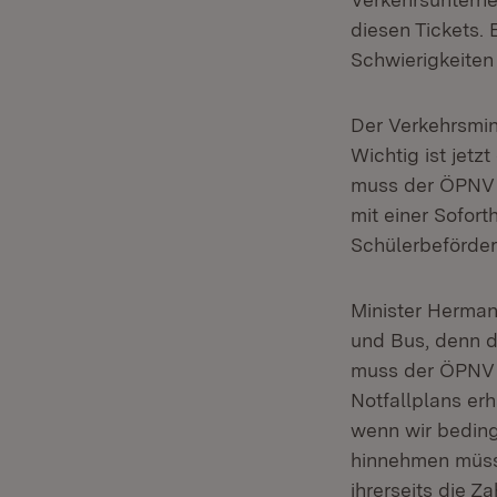
diesen Tickets.
Schwierigkeiten 
Der Verkehrsmini
Wichtig ist jet
muss der ÖPNV n
mit einer Sofort
Schülerbeförder
Minister Herman
und Bus, denn d
muss der ÖPNV al
Notfallplans er
wenn wir beding
hinnehmen müsse
ihrerseits die 