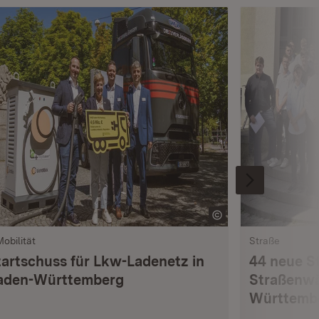
Mobilität
Straße
tartschuss für Lkw-Ladenetz in
44 neue S
aden-Württemberg
Straßenwä
Württemb