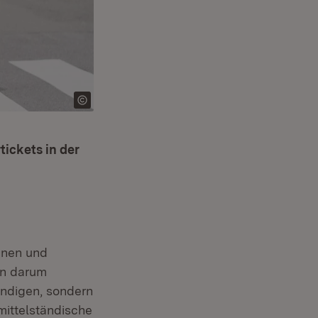
tickets in der
g
nnen und
en darum
ündigen, sondern
mittelständische