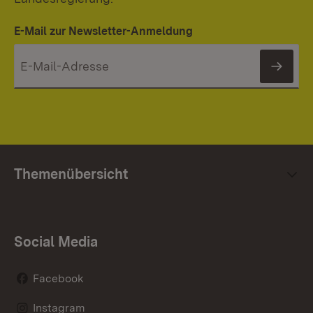
E-Mail zur Newsletter-Anmeldung
News
Themenübersicht
Social Media
Facebook
Instagram