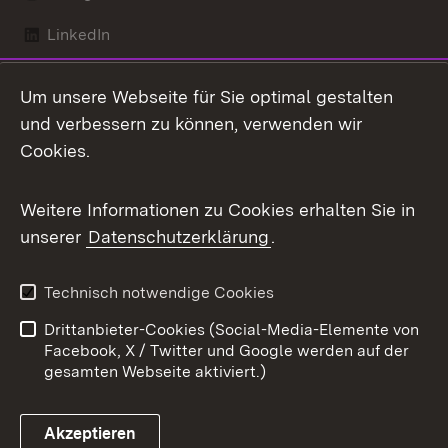
LinkedIn
Mastodon
Um unsere Webseite für Sie optimal gestalten
X / Twitter
und verbessern zu können, verwenden wir
Cookies.
Youtube
Weitere Informationen zu Cookies erhalten Sie in
Zum 
unserer
Datenschutzerklärung
.
Kontakt
Datenschutz
Benutzungshinweise
Erklärung zur
Technisch notwendige Cookies
Barrierefreiheit
Drittanbieter-Cookies (Social-Media-Elemente von
Impressum
Cookies
Facebook, X / Twitter und Google werden auf der
gesamten Webseite aktiviert.)
Akzeptieren
Link zum Landesportal