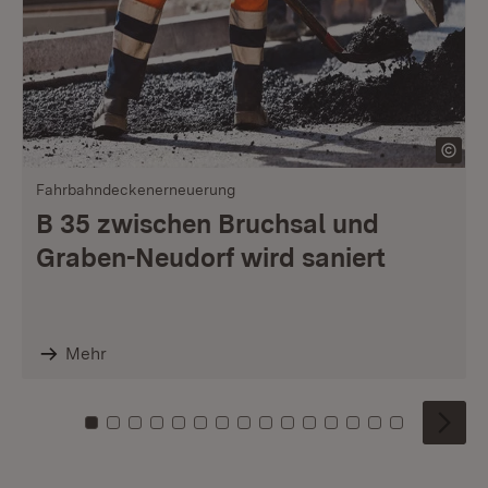
Fahrbahndeckenerneuerung
B 35 zwischen Bruchsal und
Graben-Neudorf wird saniert
Mehr
Zu Kachel: 0
Zu Kachel: 1
Zu Kachel: 2
Zu Kachel: 3
Zu Kachel: 4
Zu Kachel: 5
Zu Kachel: 6
Zu Kachel: 7
Zu Kachel: 8
Zu Kachel: 9
Zu Kachel: 10
Zu Kachel: 11
Zu Kachel: 12
Zu Kachel: 1
Zu Kachel