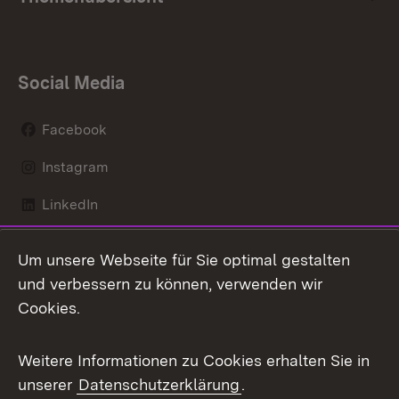
Social Media
Facebook
Instagram
LinkedIn
Mastodon
Um unsere Webseite für Sie optimal gestalten
X / Twitter
und verbessern zu können, verwenden wir
Cookies.
Youtube
Weitere Informationen zu Cookies erhalten Sie in
Zum 
unserer
Datenschutzerklärung
.
Kontakt
Datenschutz