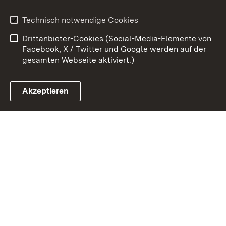
Benutzungshinweise
Erklärung zur
Technisch notwendige Cookies
Barrierefreiheit
Drittanbieter-Cookies (Social-Media-Elemente von
Impressum
Cookies
Facebook, X / Twitter und Google werden auf der
gesamten Webseite aktiviert.)
Akzeptieren
Link zum Landesportal