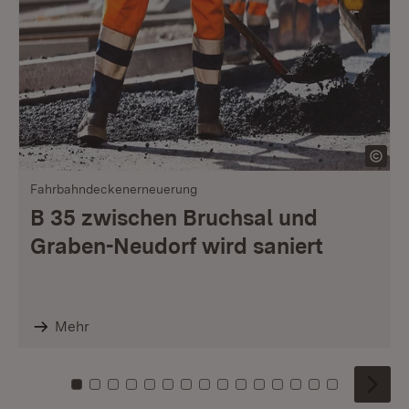
Fahrbahndeckenerneuerung
B 35 zwischen Bruchsal und
Graben-Neudorf wird saniert
Mehr
Zu Kachel: 0
Zu Kachel: 1
Zu Kachel: 2
Zu Kachel: 3
Zu Kachel: 4
Zu Kachel: 5
Zu Kachel: 6
Zu Kachel: 7
Zu Kachel: 8
Zu Kachel: 9
Zu Kachel: 10
Zu Kachel: 11
Zu Kachel: 12
Zu Kachel: 1
Zu Kachel