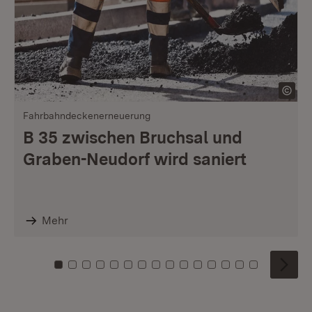
Fahrbahndeckenerneuerung
B 35 zwischen Bruchsal und
Graben-Neudorf wird saniert
Mehr
Zu Kachel: 0
Zu Kachel: 1
Zu Kachel: 2
Zu Kachel: 3
Zu Kachel: 4
Zu Kachel: 5
Zu Kachel: 6
Zu Kachel: 7
Zu Kachel: 8
Zu Kachel: 9
Zu Kachel: 10
Zu Kachel: 11
Zu Kachel: 12
Zu Kachel: 1
Zu Kachel