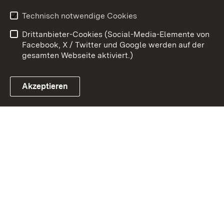
Benutzungshinweise
Erklärung zur
Technisch notwendige Cookies
Barrierefreiheit
Drittanbieter-Cookies (Social-Media-Elemente von
Impressum
Cookies
Facebook, X / Twitter und Google werden auf der
gesamten Webseite aktiviert.)
Akzeptieren
Link zum Landesportal