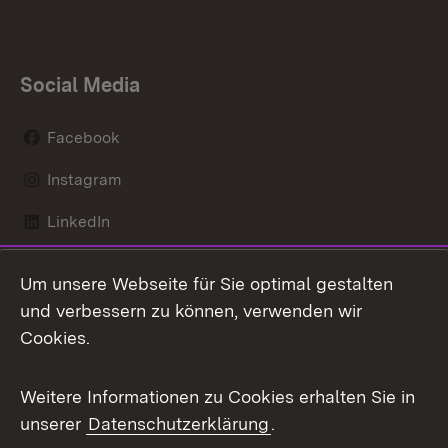
Social Media
Facebook
Instagram
LinkedIn
Mastodon
Um unsere Webseite für Sie optimal gestalten
X / Twitter
und verbessern zu können, verwenden wir
Cookies.
Youtube
Weitere Informationen zu Cookies erhalten Sie in
Zum 
unserer
Datenschutzerklärung
.
Kontakt
Datenschutz