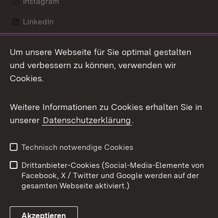
Instagram
LinkedIn
Mastodon
Um unsere Webseite für Sie optimal gestalten
X / Twitter
und verbessern zu können, verwenden wir
Cookies.
Youtube
Weitere Informationen zu Cookies erhalten Sie in
Zum 
unserer
Datenschutzerklärung
.
Kontakt
Datenschutz
Benutzungshinweise
Erklärung zur
Technisch notwendige Cookies
Barrierefreiheit
Drittanbieter-Cookies (Social-Media-Elemente von
Impressum
Cookies
Facebook, X / Twitter und Google werden auf der
gesamten Webseite aktiviert.)
Akzeptieren