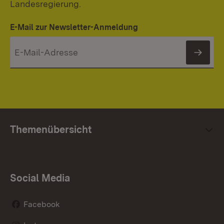
Landesregierung.
E-Mail zur Newsletter-Anmeldung
News
Themenübersicht
Social Media
Facebook