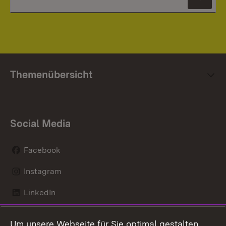
News
Themenübersicht
Social Media
Facebook
Instagram
LinkedIn
Mastodon
Um unsere Webseite für Sie optimal gestalten