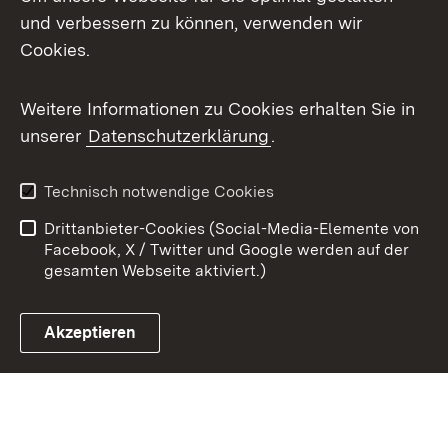
X / Twitter
und verbessern zu können, verwenden wir
Cookies.
Youtube
Weitere Informationen zu Cookies erhalten Sie in
Zum 
unserer
Datenschutzerklärung
.
Kontakt
Datenschutz
Benutzungshinweise
Erklärung zur
Technisch notwendige Cookies
Barrierefreiheit
Drittanbieter-Cookies (Social-Media-Elemente von
Impressum
Cookies
Facebook, X / Twitter und Google werden auf der
gesamten Webseite aktiviert.)
Akzeptieren
Link zum Landesportal