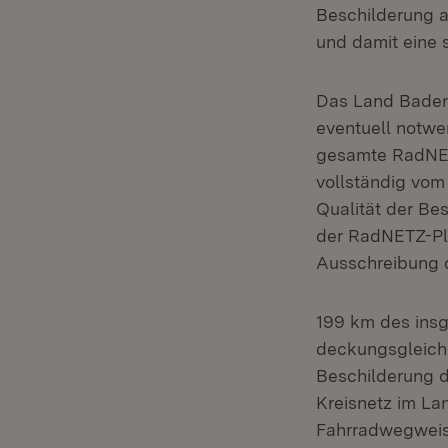
Beschilderung a
und damit eine s
Das Land Baden-
eventuell notwe
gesamte RadNET
vollständig vo
Qualität der Bes
der RadNETZ-Pl
Ausschreibung 
199 km des ins
deckungsgleich
Beschilderung 
Kreisnetz im La
Fahrradwegweis