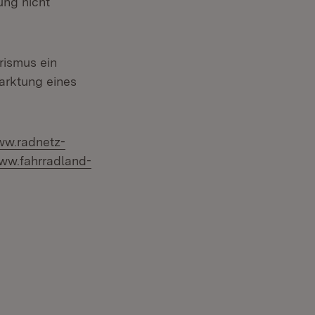
ng nicht
rismus ein
arktung eines
w.radnetz-
ww.fahrradland-