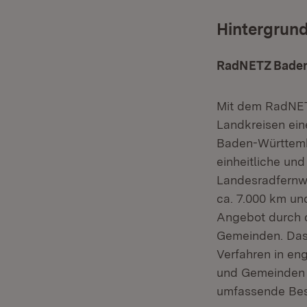
Hintergrun
RadNETZ Bade
Mit dem RadNET
Landkreisen ein
Baden-Württembe
einheitliche un
Landesradfernw
ca. 7.000 km un
Angebot durch d
Gemeinden. Das
Verfahren in en
und Gemeinden e
umfassende Bes