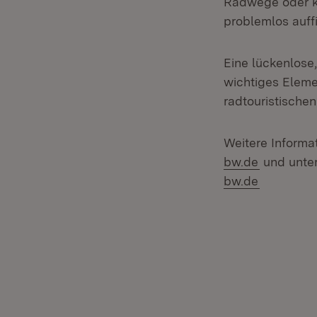
Radwege oder k
problemlos auff
Eine lückenlose
wichtiges Elem
radtouristische
Weitere Informa
bw.de
und unte
bw.de