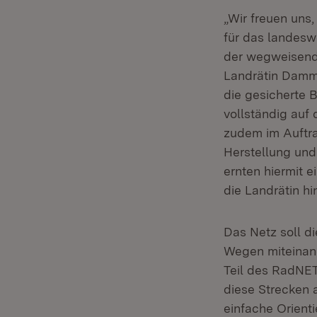
„Wir freuen uns
für das landeswe
der wegweisend
Landrätin Damma
die gesicherte 
vollständig auf
zudem im Auftr
Herstellung un
ernten hiermit e
die Landrätin hi
Das Netz soll d
Wegen miteinand
Teil des RadNE
diese Strecken
einfache Orienti