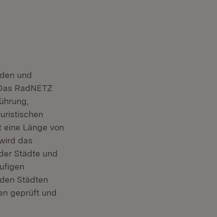
nden und
. Das RadNETZ
ührung,
uristischen
 eine Länge von
wird das
der Städte und
ufigen
 den Städten
en geprüft und