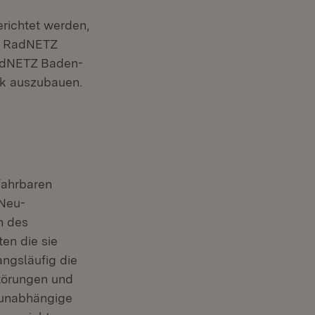
richtet werden,
as RadNETZ
 RadNETZ Baden-
nik auszubauen.
fahrbaren
 Neu-
n des
en die sie
ngsläufig die
Störungen und
nunabhängige