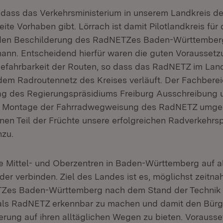
, dass das Verkehrsministerium in unserem Landkreis d
ite Vorhaben gibt. Lörrach ist damit Pilotlandkreis fü
en Beschilderung des RadNETZes Baden-Württemberg
nn. Entscheidend hierfür waren die guten Voraussetz
Befahrbarkeit der Routen, so dass das RadNETZ im Lan
 dem Radroutennetz des Kreises verläuft. Der Fachbere
ag des Regierungspräsidiums Freiburg Ausschreibung 
d Montage der Fahrradwegweisung des RadNETZ umgese
inen Teil der Früchte unsere erfolgreichen Radverkehrs
nzu.
ie Mittel- und Oberzentren in Baden-Württemberg auf a
er verbinden. Ziel des Landes ist es, möglichst zeitna
TZes Baden-Württemberg nach dem Stand der Technik 
 als RadNETZ erkennbar zu machen und damit den Bürg
erung auf ihren alltäglichen Wegen zu bieten. Vorausse