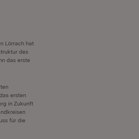
n Lörrach hat
truktur des
n das erste
iten
das ersten
rg in Zukunft
andkreisen
ss für die