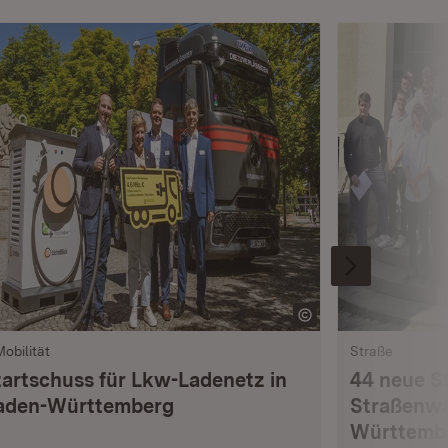
Mobilität
Straße
tartschuss für Lkw-Ladenetz in
44 neue S
aden-Württemberg
Straßenwä
Württemb