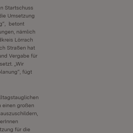
en Startschuss
r die Umsetzung
“, betont
ungen, nämlich
dkreis Lörrach
ich Straßen hat
und Vergabe für
tzt. „Wir
planung“, fügt
lltagstauglichen
h einen großen
auszuschildern,
erInnen
tzung für die