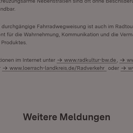
reuzungsarme Nebenstraßen sind oft ohne Beschilderu
indbar.
, durchgängige Fahrradwegweisung ist auch im Radtou
ent für die Wahrnehmung, Kommunikation und die Verm
n Produktes.
tionen im Internet unter
www.radkultur-bw.de
,
ww
r
www.loerrach-landkreis.de/Radverkehr
oder
w
Weitere Meldungen