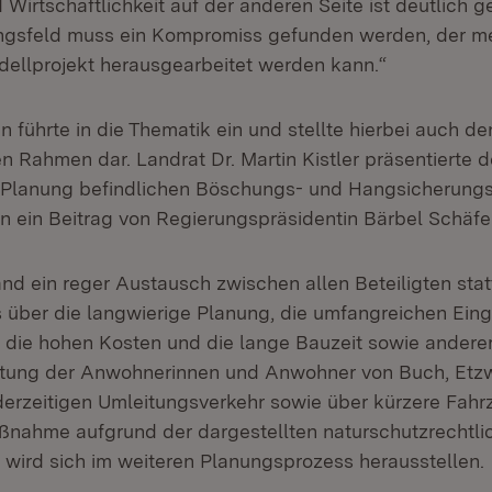
Wirtschaftlichkeit auf der anderen Seite ist deutlich g
gsfeld muss ein Kompromiss gefunden werden, der me
dellprojekt herausgearbeitet werden kann.“
 führte in die Thematik ein und stellte hierbei auch de
n Rahmen dar. Landrat Dr. Martin Kistler präsentierte 
n Planung befindlichen Böschungs- und Hangsicherun
en ein Beitrag von Regierungspräsidentin Bärbel Schäfer
d ein reger Austausch zwischen allen Beteiligten statt
 über die langwierige Planung, die umfangreichen Eingr
 die hohen Kosten und die lange Bauzeit sowie anderer
stung der Anwohnerinnen und Anwohner von Buch, Etzw
rzeitigen Umleitungsverkehr sowie über kürzere Fahrz
ßnahme aufgrund der dargestellten naturschutzrechtli
t, wird sich im weiteren Planungsprozess herausstellen.