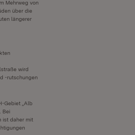
nem Mehrweg von
üden über die
uten längerer
kten
straße wird
nd -rutschungen
H-Gebiet „Alb
 Bei
ist daher mit
chtigungen