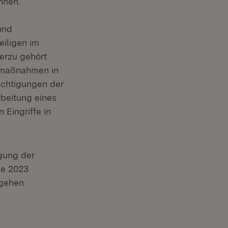
hnen.
und
eiligen im
erzu gehört
smaßnahmen in
ächtigungen der
rbeitung eines
Eingriffe in
gung der
de 2023
rgehen