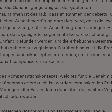
en innerhalb dieser europäischen Schutzgebiete zu rec
ür die Genehmigungsfähigkeit der geplanten
maßnahmen ist deshalb, dass im Rahmen der gebiets- 
tlichen Ausnahmeprüfung dargelegt wird, dass die jew
utzgesetz aufgeführten Ausnahmegründe vorliegen. Hi
auch, dass geeignete, sogenannte Kohärenzsicherung
Umfang gefunden werden, um die erheblichen Beeintr
hutzgebiete auszugleichen. Darüber hinaus ist die Era
ompensationskonzeptes erforderlich, um die immensen 
schaft kompensieren zu können.
 des Kompensationskonzepts, welches für die Genehmi
aßnahmen erforderlich ist, werden voraussichtlich En
 Vorliegen aller Fakten kann dann über das weitere Vo
ntschieden werden.
fangreichen Böschungs- und Hangsicherungs- sowie