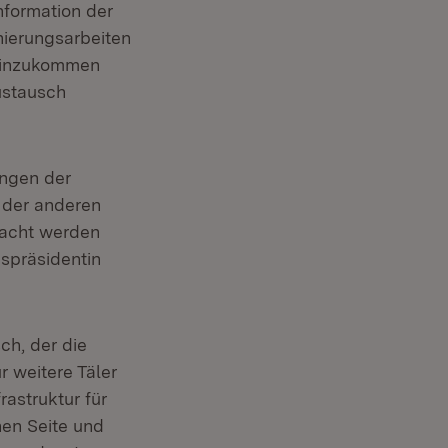
nformation der
nierungsarbeiten
 Hinzukommen
ustausch
ungen der
 der anderen
macht werden
gspräsidentin
ch, der die
 weitere Täler
astruktur für
nen Seite und