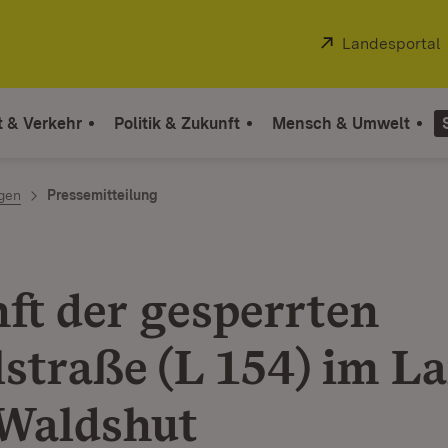
Extern:
Landesportal
t & Verkehr
Politik & Zukunft
Mensch & Umwelt
ngen
Pressemitteilung
ft der gesperrten
lstraße (L 154) im L
 Waldshut