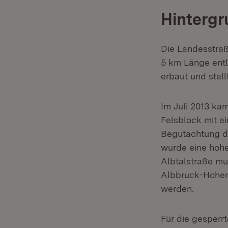
Hintergr
Die Landesstraß
5 km Länge entl
erbaut und stel
Im Juli 2013 ka
Felsblock mit e
Begutachtung du
wurde eine hohe
Albtalstraße mu
Albbruck-Hohenf
werden.
Für die gesperr