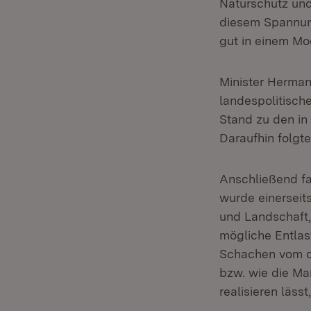
Naturschutz und 
diesem Spannun
gut in einem Mo
Minister Hermann
landespolitische
Stand zu den i
Daraufhin folgt
Anschließend fan
wurde einerseits
und Landschaft,
mögliche Entla
Schachen vom de
bzw. wie die Ma
realisieren läss