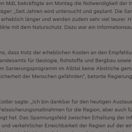
n MdL bekräftigte am Montag die Notwendigkeit der I
äger: „Seit Jahren wird untersucht und geplant. Die Sa
 erheblich länger und werden zudem sehr viel teurer.
likte mit dem Naturschutz. Dazu war ein Informationsa
 uns, dass trotz der erheblichen Kosten an den Empfehl
andesamts für Geologie, Rohstoffe und Bergbau sowie
em Sanierungsprogramm im Albtal keine Abstriche ge
 Sicherheit der Menschen gefährden“, betonte Regierun
istler sagte: „Ich bin dankbar für den heutigen Austaus
elssicherungsmaßnahmen für die Region, aber auch für
igt hat. Das Spannungsfeld zwischen Erhaltung der Infr
und verkehrlicher Erreichbarkeit der Region auf der ei