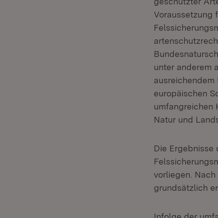
geschützter Art
Voraussetzung f
Felssicherungs
artenschutzrech
Bundesnatursch
unter anderem 
ausreichendem 
europäischen Sc
umfangreichen K
Natur und Land
Die Ergebnisse
Felssicherungsm
vorliegen. Nach
grundsätzlich e
Infolge der um