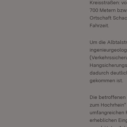
Kreisstraßen: v
700 Metern bzw.
Ortschaft Schac
Fahrzeit.
Um die Albtalst
ingenieurgeolog
(Verkehrssicher
Hangsicherungsm
dadurch deutlic
gekommen ist.
Die betroffenen
zum Hochrhein“ 
umfangreichen F
erheblichen Ein