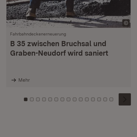
Fahrbahndeckenerneuerung
B 35 zwischen Bruchsal und
Graben-Neudorf wird saniert
Mehr
Zu Kachel: 0
Zu Kachel: 1
Zu Kachel: 2
Zu Kachel: 3
Zu Kachel: 4
Zu Kachel: 5
Zu Kachel: 6
Zu Kachel: 7
Zu Kachel: 8
Zu Kachel: 9
Zu Kachel: 10
Zu Kachel: 11
Zu Kachel: 12
Zu Kachel: 1
Zu Kachel