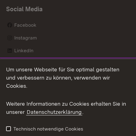
Social Media
Facebook
Instagram
LinkedIn
Mastodon
Um unsere Webseite für Sie optimal gestalten
X / Twitter
und verbessern zu können, verwenden wir
Cookies.
Youtube
Weitere Informationen zu Cookies erhalten Sie in
Zum 
unserer
Datenschutzerklärung
.
Kontakt
Datenschutz
Benutzungshinweise
Erklärung zur
Technisch notwendige Cookies
Barrierefreiheit