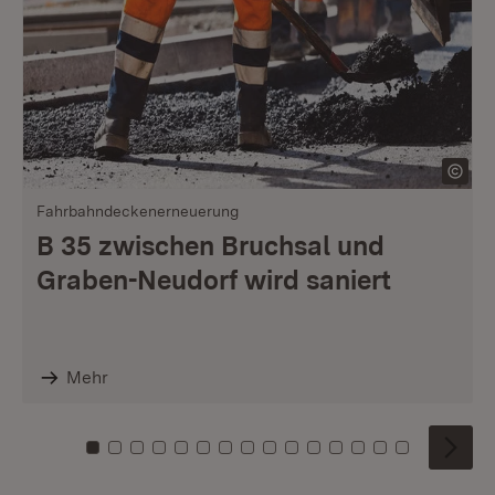
Fahrbahndeckenerneuerung
B 35 zwischen Bruchsal und
Graben-Neudorf wird saniert
Mehr
Zu Kachel: 0
Zu Kachel: 1
Zu Kachel: 2
Zu Kachel: 3
Zu Kachel: 4
Zu Kachel: 5
Zu Kachel: 6
Zu Kachel: 7
Zu Kachel: 8
Zu Kachel: 9
Zu Kachel: 10
Zu Kachel: 11
Zu Kachel: 12
Zu Kachel: 1
Zu Kachel