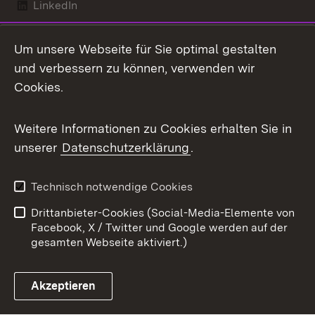
LinkedIn
Mastodon
Um unsere Webseite für Sie optimal gestalten
X / Twitter
und verbessern zu können, verwenden wir
Cookies.
Youtube
Weitere Informationen zu Cookies erhalten Sie in
Zum 
unserer
Datenschutzerklärung
.
Kontakt
Datenschutz
Benutzungshinweise
Erklärung zur
Technisch notwendige Cookies
Barrierefreiheit
Drittanbieter-Cookies (Social-Media-Elemente von
Impressum
Cookies
Facebook, X / Twitter und Google werden auf der
gesamten Webseite aktiviert.)
Akzeptieren
Link zum Landesportal