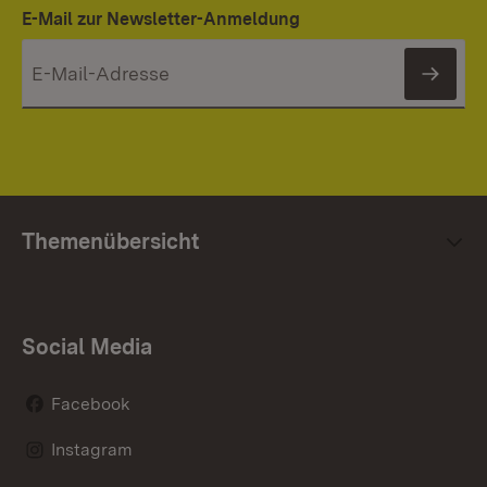
E-Mail zur Newsletter-Anmeldung
News
Themenübersicht
Social Media
Facebook
Instagram