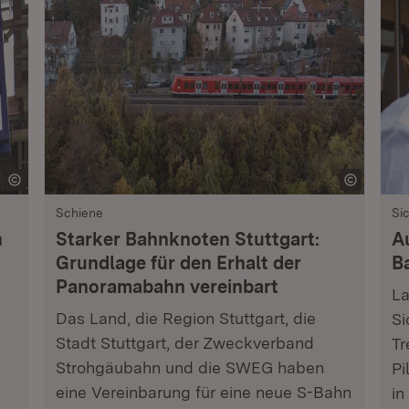
Schiene
Si
n
Starker Bahnknoten Stuttgart:
A
Grundlage für den Erhalt der
B
Panoramabahn vereinbart
La
Das Land, die Region Stuttgart, die
Si
Stadt Stuttgart, der Zweckverband
Tr
Strohgäubahn und die SWEG haben
Pi
eine Vereinbarung für eine neue S-Bahn
in