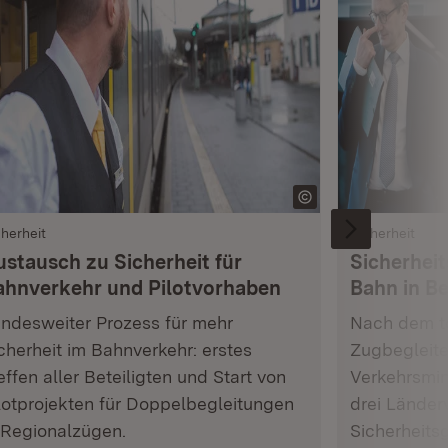
cherheit
Sicherheit
ustausch zu Sicherheit für
Sicherheit
ahnverkehr und Pilotvorhaben
Bahn in Be
ndesweiter Prozess für mehr
Nach dem tö
cherheit im Bahnverkehr: erstes
Zugbegleite
effen aller Beteiligten und Start von
Verkehrsmin
lotprojekten für Doppelbegleitungen
drei Länder
 Regionalzügen.
Sicherheits