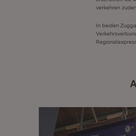
verkehren zude
In beiden Zugga
Verkehrsverbund
Regionalexpress
A