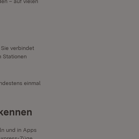
en – auf vielen
 Sie verbindet
n Stationen
indestens einmal
rkennen
eln und in Apps
lexpress-Züge