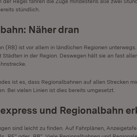
n der Regel fahren die Züge mindestens alle zwei Stund
reits stündlich.
bahn: Näher dran
n (RB) ist vor allem in ländlichen Regionen unterwegs.
t Städten in der Region. Deswegen hält sie an fast alle
ahnstrecke.
ndes ist es, dass Regionalbahnen auf allen Strecken m
n. Bei vielen Linien ist dies bereits umgesetzt.
lexpress und Regionalbahn e
gen sind leicht zu finden. Auf Fahrplänen, Anzeigetaf
als „RE“ oder „RB“. Viele Regionalbahnen und Regiona