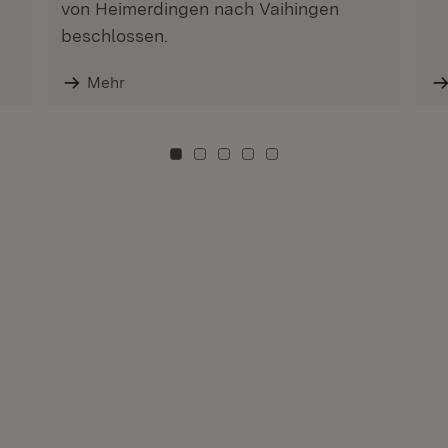
von Heimerdingen nach Vaihingen
beschlossen.
Mehr
Zu Kachel: 0
Zu Kachel: 3
Zu Kachel: 6
Zu Kachel: 9
Zu Kachel: 12