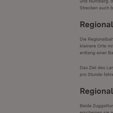
und Nürnberg. I
Strecken auch be
Regional
Die Regionalbah
kleinere Orte mi
entlang einer B
Das Ziel des La
pro Stunde fahre
Regiona
Beide Zuggattun
erscheinen sie 