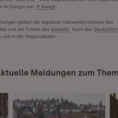
Extern:
(Öffnet in neuem Fenster)
m im Design von
bwegt
.
ttungen gelten die regulären Nahverkehrstickets des
es und die Tickets des
bwtarifs
. Auch das
Deutschlan
 und in der Regionalbahn.
ktuelle Meldungen zum The