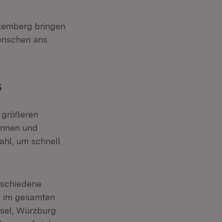
ttemberg bringen
enschen ans
s
n größeren
innen und
ahl, um schnell
rschiedene
en im gesamten
asel, Würzburg