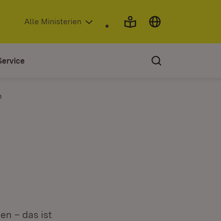
(Öffnet in neuem Fenster)
Alle Ministerien
Service
n
n – das ist