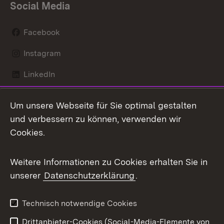
Social Media
Facebook
Instagram
LinkedIn
Mastodon
Um unsere Webseite für Sie optimal gestalten
X / Twitter
und verbessern zu können, verwenden wir
Cookies.
Youtube
Weitere Informationen zu Cookies erhalten Sie in
Zum 
unserer
Datenschutzerklärung
.
Kontakt
Datenschutz
Benutzungshinweise
Erklärung zur
Technisch notwendige Cookies
Barrierefreiheit
Drittanbieter-Cookies (Social-Media-Elemente von
Impressum
Cookies