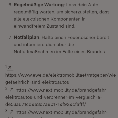
Regelmäßige Wartung
: Lass dein Auto
regelmäßig warten, um sicherzustellen, dass
alle elektrischen Komponenten in
einwandfreiem Zustand sind.
Notfallplan
: Halte einen Feuerlöscher bereit
und informiere dich über die
Notfallmaßnahmen im Falle eines Brandes.
Extern:
1
https://www.ewe.de/elektromobilitaet/ratgeber/wie-
(Öffnet in neuem Fenst
gefaehrlich-sind-elektroautos
Extern:
2
https://www.next-mobility.de/brandgefahr-
elektroautos-und-verbrenner-im-vergleich-a-
(Öffnet in neu
de53a671cd9e3c7a901719f929cfafff/
Extern:
3
https://www.next-mobility.de/brandgefahr-