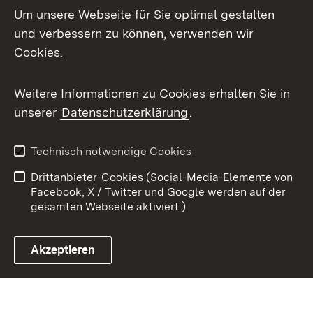
Mastodon
Um unsere Webseite für Sie optimal gestalten
X / Twitter
und verbessern zu können, verwenden wir
Cookies.
Youtube
Weitere Informationen zu Cookies erhalten Sie in
Zum 
unserer
Datenschutzerklärung
.
Kontakt
Datenschutz
Benutzungshinweise
Erklärung zur
Technisch notwendige Cookies
Barrierefreiheit
Drittanbieter-Cookies (Social-Media-Elemente von
Impressum
Cookies
Facebook, X / Twitter und Google werden auf der
gesamten Webseite aktiviert.)
Akzeptieren
Link zum Landesportal