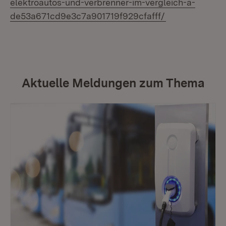
elektroautos-und-verbrenner-im-vergleich-a-
(Öffnet in neu
de53a671cd9e3c7a901719f929cfafff/
Aktuelle Meldungen zum Thema