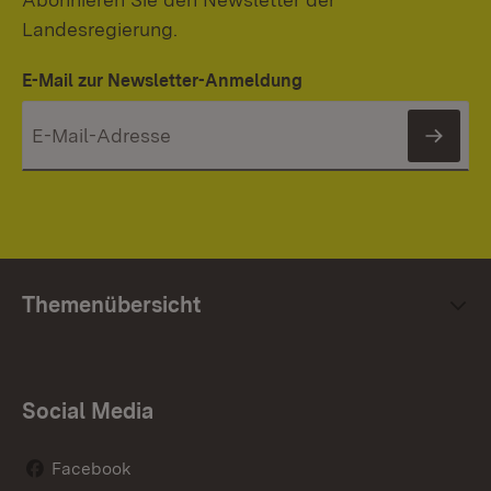
Landesregierung.
E-Mail zur Newsletter-Anmeldung
News
Themenübersicht
Social Media
Facebook