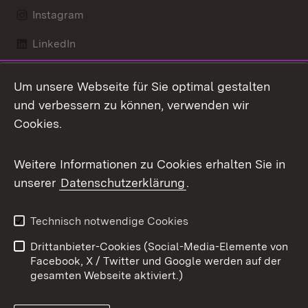
Instagram
LinkedIn
Mastodon
Um unsere Webseite für Sie optimal gestalten
X / Twitter
und verbessern zu können, verwenden wir
Cookies.
Youtube
Weitere Informationen zu Cookies erhalten Sie in
Zum 
unserer
Datenschutzerklärung
.
Kontakt
Datenschutz
Benutzungshinweise
Erklärung zur
Technisch notwendige Cookies
Barrierefreiheit
Drittanbieter-Cookies (Social-Media-Elemente von
Impressum
Cookies
Facebook, X / Twitter und Google werden auf der
gesamten Webseite aktiviert.)