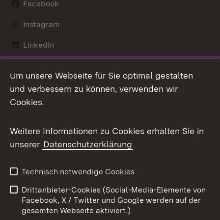
Facebook
Instagram
LinkedIn
Mastodon
Um unsere Webseite für Sie optimal gestalten
X / Twitter
und verbessern zu können, verwenden wir
Cookies.
Youtube
Weitere Informationen zu Cookies erhalten Sie in
Zum 
unserer
Datenschutzerklärung
.
Kontakt
Datenschutz
Benutzungshinweise
Erklärung zur
Technisch notwendige Cookies
Barrierefreiheit
Drittanbieter-Cookies (Social-Media-Elemente von
Impressum
Cookies
Facebook, X / Twitter und Google werden auf der
gesamten Webseite aktiviert.)