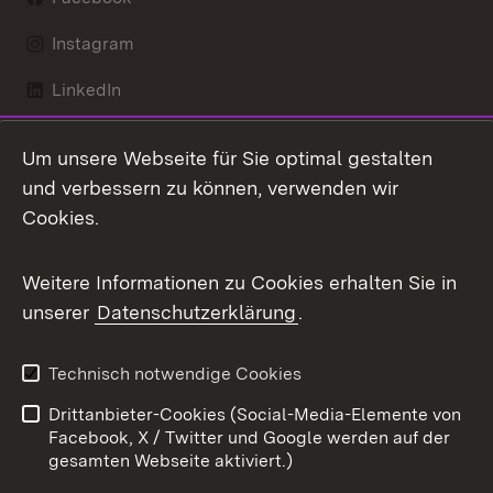
Instagram
LinkedIn
Mastodon
Um unsere Webseite für Sie optimal gestalten
X / Twitter
und verbessern zu können, verwenden wir
Cookies.
Youtube
Weitere Informationen zu Cookies erhalten Sie in
Zum 
unserer
Datenschutzerklärung
.
Kontakt
Datenschutz
Benutzungshinweise
Erklärung zur
Technisch notwendige Cookies
Barrierefreiheit
Drittanbieter-Cookies (Social-Media-Elemente von
Impressum
Cookies
Facebook, X / Twitter und Google werden auf der
gesamten Webseite aktiviert.)