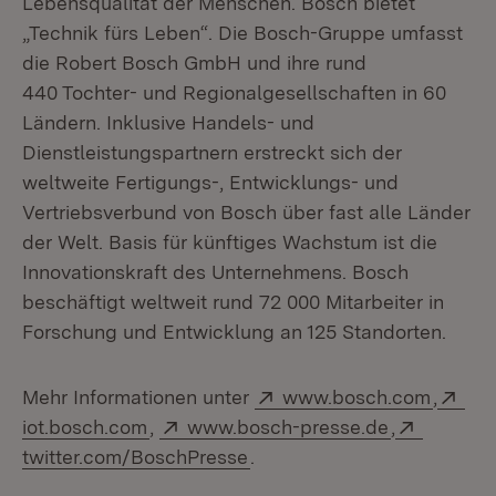
Lebensqualität der Menschen. Bosch bietet
„Technik fürs Leben“. Die Bosch-Gruppe umfasst
die Robert Bosch GmbH und ihre rund
440 Tochter- und Regionalgesellschaften in 60
Ländern. Inklusive Handels- und
Dienstleistungspartnern erstreckt sich der
weltweite Fertigungs-, Entwicklungs- und
Vertriebsverbund von Bosch über fast alle Länder
der Welt. Basis für künftiges Wachstum ist die
Innovationskraft des Unternehmens. Bosch
beschäftigt weltweit rund 72 000 Mitarbeiter in
Forschung und Entwicklung an 125 Standorten.
Extern:
(Öffnet
Ext
Mehr Informationen unter
www.bosch.com
,
(Öffnet in neuem Fenster)
Extern:
(Öffnet in 
Extern:
iot.bosch.com
,
www.bosch-presse.de
,
(Öffnet in neuem Fenster)
twitter.com/BoschPresse
.