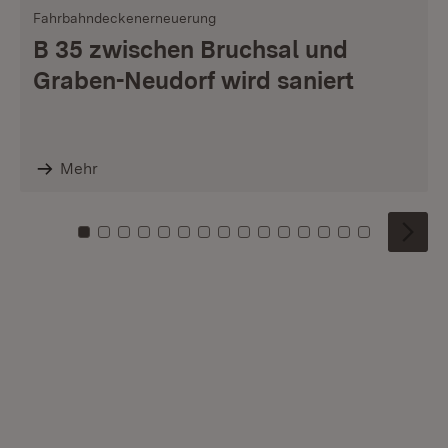
Fahrbahndeckenerneuerung
B 35 zwischen Bruchsal und
Graben-Neudorf wird saniert
Mehr
Zu Kachel: 0
Zu Kachel: 1
Zu Kachel: 2
Zu Kachel: 3
Zu Kachel: 4
Zu Kachel: 5
Zu Kachel: 6
Zu Kachel: 7
Zu Kachel: 8
Zu Kachel: 9
Zu Kachel: 10
Zu Kachel: 11
Zu Kachel: 12
Zu Kachel: 1
Zu Kachel