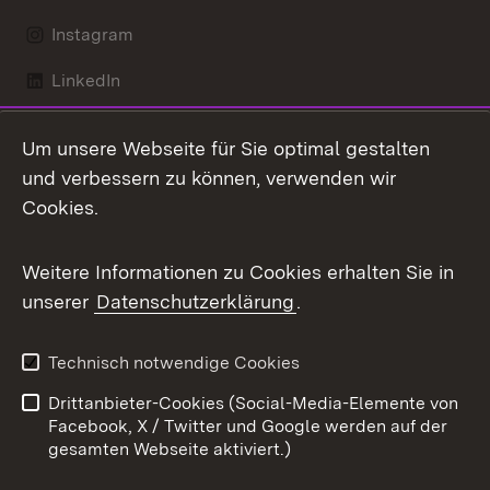
Instagram
LinkedIn
Mastodon
Um unsere Webseite für Sie optimal gestalten
X / Twitter
und verbessern zu können, verwenden wir
Cookies.
Youtube
Weitere Informationen zu Cookies erhalten Sie in
Zum 
unserer
Datenschutzerklärung
.
Kontakt
Datenschutz
Benutzungshinweise
Erklärung zur
Technisch notwendige Cookies
Barrierefreiheit
Drittanbieter-Cookies (Social-Media-Elemente von
Impressum
Cookies
Facebook, X / Twitter und Google werden auf der
gesamten Webseite aktiviert.)