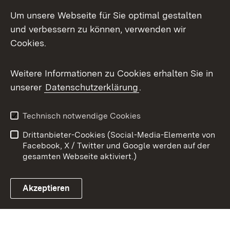
Mastodon
Um unsere Webseite für Sie optimal gestalten
X / Twitter
und verbessern zu können, verwenden wir
Cookies.
Youtube
Weitere Informationen zu Cookies erhalten Sie in
Zum 
unserer
Datenschutzerklärung
.
Kontakt
Datenschutz
Benutzungshinweise
Erklärung zur
Technisch notwendige Cookies
Barrierefreiheit
Drittanbieter-Cookies (Social-Media-Elemente von
Impressum
Cookies
Facebook, X / Twitter und Google werden auf der
gesamten Webseite aktiviert.)
Akzeptieren
Link zum Landesportal