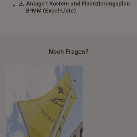
Download:
Anlage 1 Kosten- und Finanzierungsplan
B²MM (Excel-Liste)
(Öffnet in neuem Fenste
Noch Fragen?