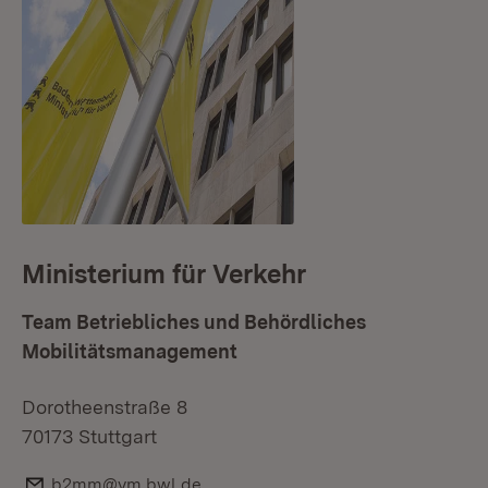
Ministerium für Verkehr
Team Betriebliches und Behördliches
Mobilitätsmanagement
Dorotheenstraße 8
70173 Stuttgart
E-Mail:
b2mm@vm.bwl.de